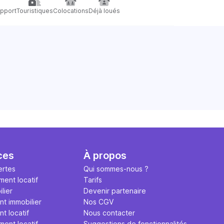
pport
Touristiques
Colocations
Déjà loués
ces
À propos
ertes
Qui sommes-nous ?
ment locatif
Tarifs
lier
Devenir partenaire
nt immobilier
Nos CGV
t locatif
Nous contacter
ment locatif
Suggestions de fonctionnalités