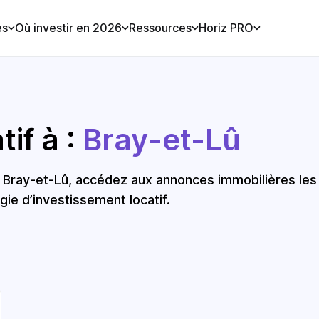
es
Où investir en 2026
Ressources
Horiz PRO
if à :
Bray-et-Lû
à Bray-et-Lû, accédez aux annonces immobilières les
gie d’investissement locatif.