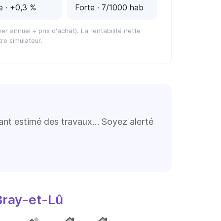
e
· +0,3 %
Forte
· 7/1000 hab
er annuel ÷ prix d'achat). La rentabilité nette
re simulateur.
tant estimé des travaux… Soyez alerté
Bray-et-Lû