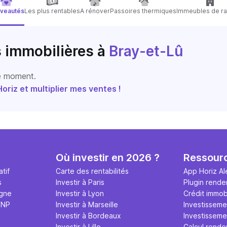
veautés
Les plus rentables
A rénover
Passoires thermiques
Immeubles de ra
s immobilières
à
Bray-et-Lû
le moment.
riz et multiplier mes ventes !
Où investir en 2026 ?
Ressour
tif
Carte des rentabilités
App Horiz Al
s
Investir à Paris
Plugin rende
igne
Investir à Lyon
Crédit immobi
MNP
Investir à Marseille
Investisseme
Investir à Bordeaux
Investissemen
Investir à Lille
Calcul rende