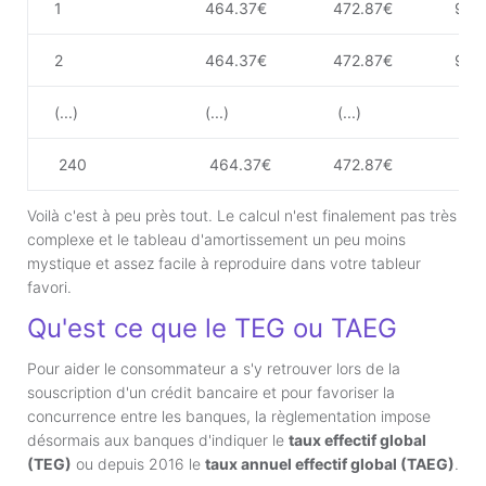
1
464.37€
472.87€
91.
2
464.37€
472.87€
91.
(...)
(...)
(...)
(...)
240
464.37€
472.87€
0.4
Voilà c'est à peu près tout. Le calcul n'est finalement pas très
complexe et le tableau d'amortissement un peu moins
mystique et assez facile à reproduire dans votre tableur
favori.
Qu'est ce que le TEG ou TAEG
Pour aider le consommateur a s'y retrouver lors de la
souscription d'un crédit bancaire et pour favoriser la
concurrence entre les banques, la règlementation impose
désormais aux banques d'indiquer le
taux effectif global
(TEG)
ou depuis 2016 le
taux annuel effectif global (TAEG)
.