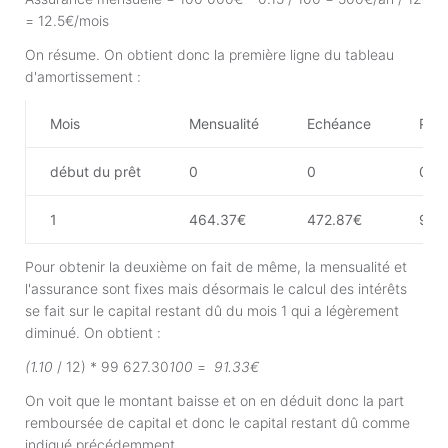
= 12.5€/mois
On résume. On obtient donc la première ligne du tableau
d'amortissement :
Mois
Mensualité
Echéance
Part
début du prêt
0
0
0
1
464.37€
472.87€
91.
Pour obtenir la deuxième on fait de même, la mensualité et
l'assurance sont fixes mais désormais le calcul des intérêts
se fait sur le capital restant dû du mois 1 qui a légèrement
diminué. On obtient :
(1.10
/ 12) * 99 627.30
100
=
91.33€
On voit que le montant baisse et on en déduit donc la part
remboursée de capital et donc le capital restant dû comme
indiqué précédemment.