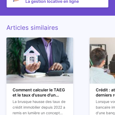
La gestion locative en ligne
Articles similaires
Comment calculer le TAEG
Crédit : a
et le taux d'usure d'un
derniers 
crédit immobilier ?
La brusque hausse des taux de
Lorsque vou
crédit immobilier depuis 2022 a
bancaire im
remis en lumière un concept
d'une banqu