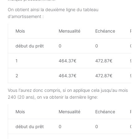
On obtient ainsi la deuxième ligne du tableau
d'amortissement :
Mois
Mensualité
Echéance
Part
début du prêt
0
0
0
1
464.37€
472.87€
91.
2
464.37€
472.87€
91.
Vous l'aurez donc compris, si on applique cela jusqu'au mois
240 (20 ans), on va obtenir la dernière ligne:
Mois
Mensualité
Echéance
Part
début du prêt
0
0
0