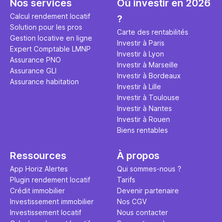
Nos services
Où investir en 2026
rentabilité.
braqués sur Bordeaux, Lyon ou
soit maximal dès le premier jour
Nantes, cache pourtant un
de mise en location.
Calcul rendement locatif
?
potentiel de rendement que
Solution pour les pros
Carte des rentabilités
peu de marchés français
Gestion locative en ligne
Investir à Paris
peuvent encore offrir
Expert Comptable LMNP
Investir à Lyon
aujourd'hui.
Assurance PNO
Investir à Marseille
Assurance GLI
Investir à Bordeaux
Assurance habitation
Investir à Lille
Investir à Toulouse
Investir à Nantes
Investir à Rouen
Biens rentables
Ressources
À propos
App Horiz Alertes
Qui sommes-nous ?
Plugin rendement locatif
Tarifs
Crédit immobilier
Devenir partenaire
Investissement immobilier
Nos CGV
Investissement locatif
Nous contacter