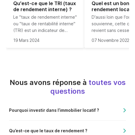
Qu'est-ce que le TRI (taux
Quel est un bon t
de rendement interne) ?
rendement locatif
Le "taux de rendement interne"
D'aussi loin que l'on s
ou "taux de rentabilité interne"
souvienne, cette que
(TRI) est un indicateur de
revient sans cesse et 
rentabilité financière utilisé par
souvent l'objet de lo
En tant que spécialist
19 Mars 2024
07 Novembre 2022
les investisseurs. Cet indicateur
débats. Quel est le me
question, nous allons
ne se limite pas aux
taux de rendement loc
de répondre à cette
investissements locatifs
Comme puis-je être g
interrogation de façon
immobiliers, il permet de
la
précise.
rendement locatif
d
comparer théoriquement
investissement est la
n'importe quel investissement.
Nous avons réponse à
toutes vos
questions
Pourquoi investir dans l’immobilier locatif ?
Qu’est-ce que le taux de rendement ?