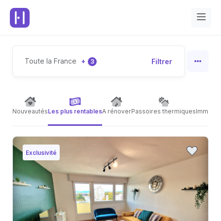
Toute la France
+
Filtrer
3
Nouveautés
Les plus rentables
A rénover
Passoires thermiques
Immeubl
Exclusivité