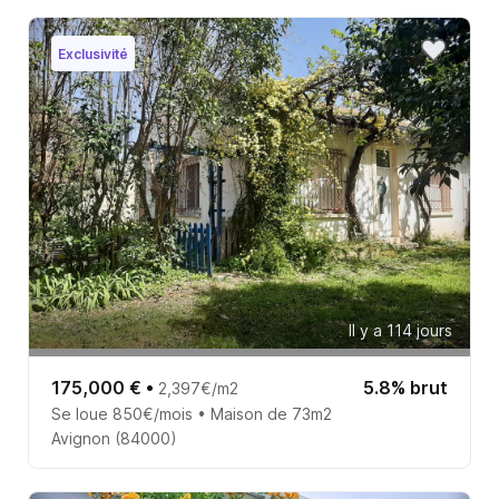
Exclusivité
Il y a 114 jours
175,000 €
•
5.8% brut
2,397€/m2
Se loue 850€/mois • Maison de 73m2
Avignon (84000)