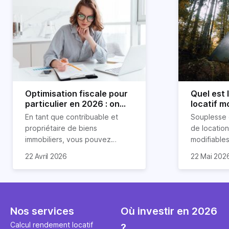
Optimisation fiscale pour
Quel est
particulier en 2026 : on
locatif m
vous explique tout
location 
En tant que contribuable et
Souplesse 
propriétaire de biens
de location 
immobiliers, vous pouvez
modifiables
chercher à faire baisser votre
réduction 
La rentabil
22 Avril 2026
22 Mai 202
imposition en optimisant votre
d’impayés 
appartemen
fiscalité. Il existe de
location c
cas 2,6 foi
nombreuses méthodes légales
comporte 
rendement l
pour en profiter. Retrouvez
avantages. 
peut cepen
toutes les explications dans
également
fonction de
Nos services
Où investir en 2026
notre article.
particulière
emplaceme
Calcul rendement locatif
?