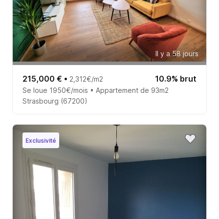
Il y a 58 jours
215,000 €
•
10.9% brut
2,312€/m2
Se loue 1950€/mois • Appartement de 93m2
Strasbourg (67200)
Exclusivité