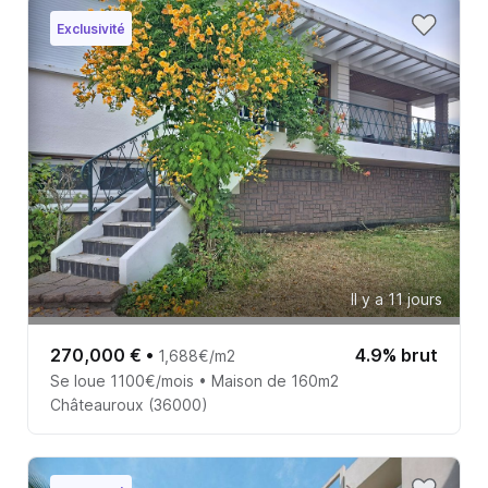
Exclusivité
Il y a 11 jours
270,000 €
•
4.9% brut
1,688€/m2
Se loue 1100€/mois • Maison de 160m2
Châteauroux (36000)