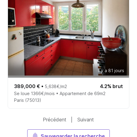
Il y a 81 jours
389,000 €
•
4.2% brut
5,638€/m2
Se loue 1366€/mois • Appartement de 69m2
Paris (75013)
Précédent
|
Suivant
Sauvegarder la recherche