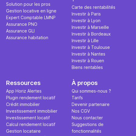
surtout si 
taux d’occu
Solution pour les pros
via Airbnb.
d’exploitat
Carte des rentabilités
Gestion locative en ligne
gestion. Le
Investir à Paris
Expert Comptable LMNP
article.
Investir à Lyon
Assurance PNO
Investir à Marseille
Assurance GLI
Investir à Bordeaux
Assurance habitation
Investir à Lille
Investir à Toulouse
Investir à Nantes
Investir à Rouen
Biens rentables
Ressources
À propos
App Horiz Alertes
Qui sommes-nous ?
Plugin rendement locatif
Tarifs
Crédit immobilier
Devenir partenaire
Investissement immobilier
Nos CGV
Investissement locatif
Nous contacter
Calcul rendement locatif
Suggestions de
Gestion locataire
fonctionnalités