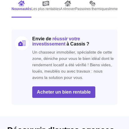
Nouveautés
Les plus rentables
A rénover
Passoires thermiques
Immeubles d
Envie de
réussir votre
investissement
à Cassis ?
Un chasseur immobilier, spécialiste de cette
zone, déniche pour vous le bien idéal dont le
rendement locatif a été vérifié ! Biens vides,
loués, meublés ou avec travaux : nous
avons la solution pour vous.
Acheter un bien rentable