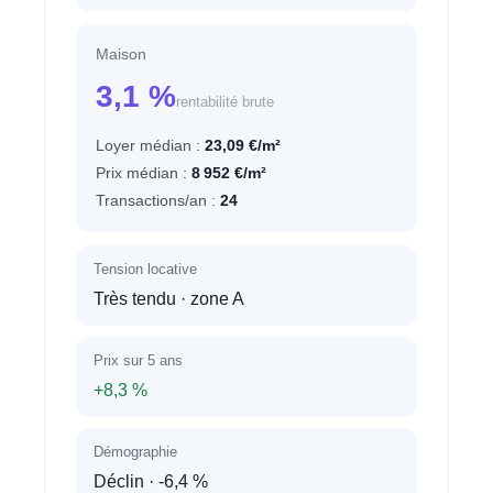
Maison
3,1 %
rentabilité brute
Loyer médian :
23,09 €/m²
Prix médian :
8 952 €/m²
Transactions/an :
24
Tension locative
Très tendu
· zone A
Prix sur 5 ans
+8,3 %
Démographie
Déclin
· -6,4 %