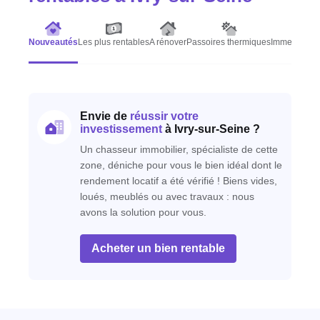
Nouveautés
Les plus rentables
A rénover
Passoires thermiques
Immeubles d
Envie de
réussir votre
investissement
à Ivry-sur-Seine ?
Un chasseur immobilier, spécialiste de cette
zone, déniche pour vous le bien idéal dont le
rendement locatif a été vérifié ! Biens vides,
loués, meublés ou avec travaux : nous
avons la solution pour vous.
Acheter un bien rentable