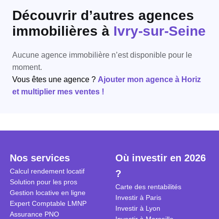
Découvrir d’autres agences
immobilières
à
Ivry-sur-Seine
Aucune agence immobilière n’est disponible pour le
moment.
Vous êtes une agence ?
Ajouter mon agence à Horiz
et multiplier mes ventes !
Nos services
Où investir en 2026
Calcul rendement locatif
?
Solution pour les pros
Carte des rentabilités
Gestion locative en ligne
Investir à Paris
Expert Comptable LMNP
Investir à Lyon
Assurance PNO