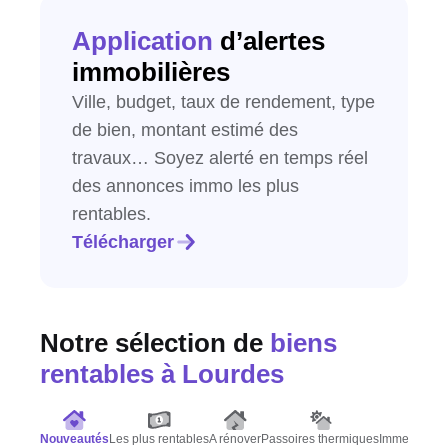
Application
d’alertes
immobilières
Ville, budget, taux de rendement, type
de bien, montant estimé des
travaux… Soyez alerté en temps réel
des annonces immo les plus
rentables.
Télécharger
Notre sélection de
biens
rentables
à Lourdes
Nouveautés
Les plus rentables
A rénover
Passoires thermiques
Immeubles d