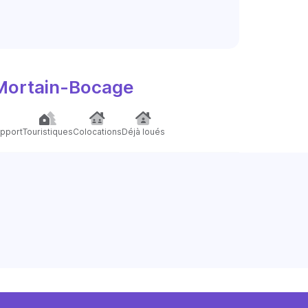
Mortain-Bocage
pport
Touristiques
Colocations
Déjà loués