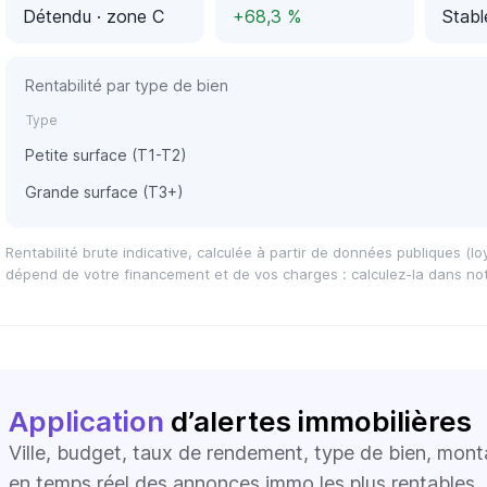
Détendu
· zone C
+68,3 %
Stabl
Rentabilité par type de bien
Type
Petite surface (T1-T2)
Grande surface (T3+)
Rentabilité brute indicative, calculée à partir de données publiques (loy
dépend de votre financement et de vos charges : calculez-la dans not
Application
d’alertes immobilières
Ville, budget, taux de rendement, type de bien, mon
en temps réel des annonces immo les plus rentables.