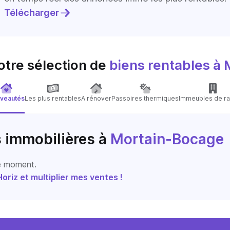
Télécharger
otre sélection de
biens rentables
à 
veautés
Les plus rentables
A rénover
Passoires thermiques
Immeubles de ra
s immobilières
à
Mortain-Bocage
le moment.
riz et multiplier mes ventes !