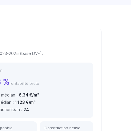
 2023-2025 (base DVF).
on
8 %
rentabilité brute
 médian :
6,34 €/m²
médian :
1 123 €/m²
actions/an :
24
raphie
Construction neuve