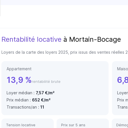
Rentabilité locative
à Mortain-Bocage
Loyers de la carte des loyers 2025, prix issus des ventes réelles
Appartement
Mais
13,9 %
6,
rentabilité brute
Loyer médian :
7,57 €/m²
Loyer
Prix médian :
652 €/m²
Prix 
Transactions/an :
11
Trans
Tension locative
Prix sur 5 ans
Démog