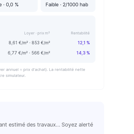
e
· 0,0 %
Faible
· 2/1000 hab
Loyer · prix m²
Rentabilité
8,61 €/m² · 853 €/m²
12,1 %
6,77 €/m² · 566 €/m²
14,3 %
er annuel ÷ prix d'achat). La rentabilité nette
re simulateur.
tant estimé des travaux… Soyez alerté