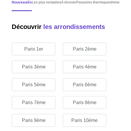
Nouveautés
Les plus rentables
A rénover
Passoires thermiques
Immeubles d
Découvrir
les arrondissements
Paris 1er
Paris 2ème
Paris 3ème
Paris 4ème
Paris 5ème
Paris 6ème
Paris 7ème
Paris 8ème
Paris 9ème
Paris 10ème