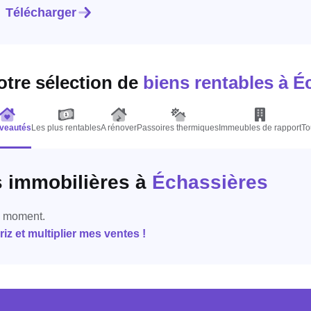
Télécharger
otre sélection de
biens rentables
à É
veautés
Les plus rentables
A rénover
Passoires thermiques
Immeubles de rapport
To
s immobilières
à
Échassières
e moment.
z et multiplier mes ventes !