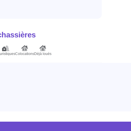
chassières
uristiques
Colocations
Déjà loués