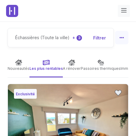
Échassières (Toute la ville)
+
Filtrer
3
Nouveautés
Les plus rentables
A rénover
Passoires thermiques
Immeubl
Exclusivité