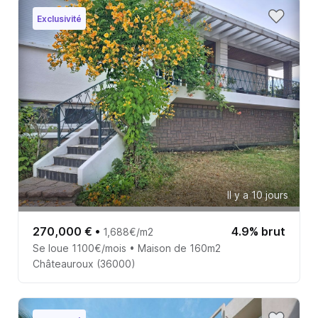
Exclusivité
Il y a 10 jours
270,000 €
•
4.9% brut
1,688€/m2
Se loue 1100€/mois • Maison de 160m2
Châteauroux (36000)