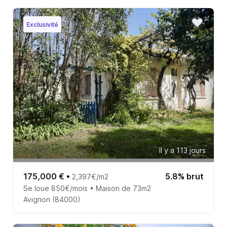
Exclusivité
Il y a 113 jours
175,000 €
•
5.8% brut
2,397€/m2
Se loue 850€/mois • Maison de 73m2
Avignon (84000)