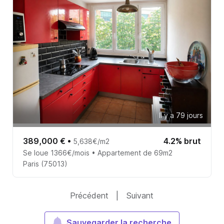
Il y a 79 jours
389,000 €
•
4.2% brut
5,638€/m2
Se loue 1366€/mois • Appartement de 69m2
Paris (75013)
Précédent
|
Suivant
Sauvegarder la recherche