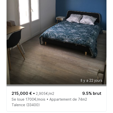
Il y a 22 jours
215,000 €
•
9.5% brut
2,905€/m2
Se loue 1700€/mois • Appartement de 74m2
Talence (33400)