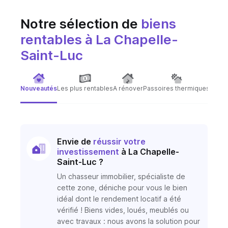
Notre sélection de
biens
rentables
à La Chapelle-
Saint-Luc
Nouveautés
Les plus rentables
A rénover
Passoires thermiques
Immeu
Envie de
réussir votre
investissement
à La Chapelle-
Saint-Luc ?
Un chasseur immobilier, spécialiste de
cette zone, déniche pour vous le bien
idéal dont le rendement locatif a été
vérifié ! Biens vides, loués, meublés ou
avec travaux : nous avons la solution pour