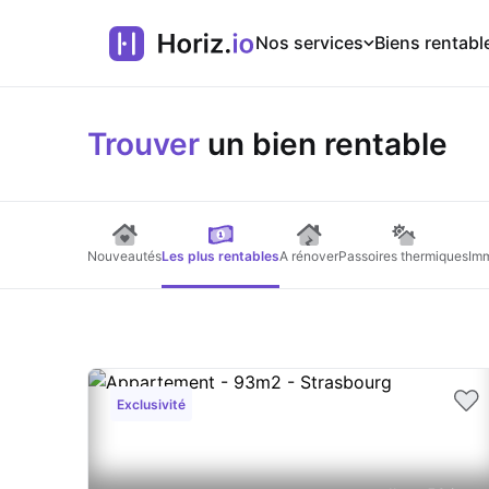
Nos services
Biens rentabl
Trouver
un bien rentable
Nouveautés
Les plus rentables
A rénover
Passoires thermiques
Imm
Exclusivité