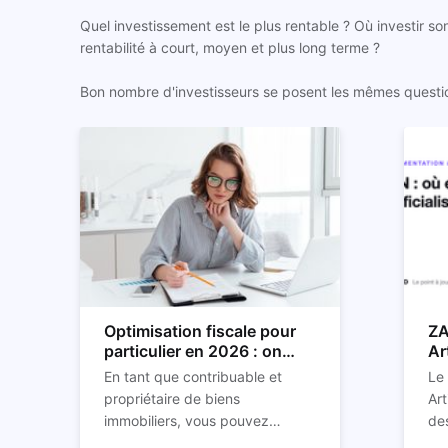
Quel investissement est le plus rentable ? Où investir so
rentabilité à court, moyen et plus long terme ?
Bon nombre d'investisseurs se posent les mêmes questions
Optimisation fiscale pour
ZA
particulier en 2026 : on
Ar
vous explique tout
so
En tant que contribuable et
Le
propriétaire de biens
Art
immobiliers, vous pouvez
des
chercher à faire baisser votre
str
C'e