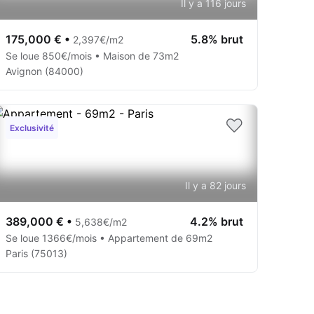
Il y a 116 jours
175,000 €
•
5.8% brut
2,397€/m2
Se loue 850€/mois • Maison de 73m2
Avignon (84000)
Exclusivité
Il y a 82 jours
389,000 €
•
4.2% brut
5,638€/m2
Se loue 1366€/mois • Appartement de 69m2
Paris (75013)