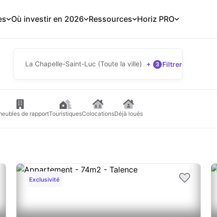
es
Où investir en 2026
Ressources
Horiz PRO
La Chapelle-Saint-Luc (Toute la ville)
+
Filtrer
3
eubles de rapport
Touristiques
Colocations
Déjà loués
Exclusivité