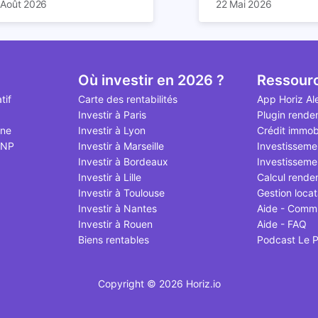
 Août 2026
22 Mai 2026
 prochaines décennies. Il
us mal documentés en ligne.
de loyers… la location
appartement sera da
essine les règles du foncier
uis deux ans, les tentatives
durée comporte de n
cas 2,6 fois supérieur
de la construction, et par
assouplissement se succèdent
avantages. Elle offre
rendement locatif sur
ochet la valeur des biens déjà
sont largement relayées, si
un rendement particu
peut cependant varie
is.
en que beaucoup d'articles
attractif, surtout si v
fonction de plusieurs 
Où investir en 2026 ?
Ressour
rivent un dispositif allégé
votre bien via Airbnb.
emplacement du loge
tif
Carte des rentabilités
App Horiz Al
, à ce jour, n'existe pas. Voici
d’occupation, frais d’e
Investir à Paris
Plugin rende
point à jour d'août 2026.
et qualité de gestion. 
gne
Investir à Lyon
Crédit immobi
dans cet article.
MNP
Investir à Marseille
Investisseme
Investir à Bordeaux
Investissemen
Investir à Lille
Calcul rende
Investir à Toulouse
Gestion locat
Investir à Nantes
Aide - Comm
Investir à Rouen
Aide - FAQ
Biens rentables
Podcast Le P
Copyright © 2026 Horiz.io