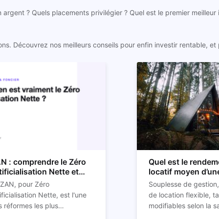
n argent ? Quels placements privilégier ? Quel est le premier meilleur
. Découvrez nos meilleurs conseils pour enfin investir rentable, et p
N : comprendre le Zéro
Quel est le rendem
tificialisation Nette et
locatif moyen d’un
n impact sur l'immobilier
location Airbnb ?
 ZAN, pour Zéro
Souplesse de gestion,
ificialisation Nette, est l'une
de location flexible, ta
 réformes les plus
modifiables selon la s
ucturantes pour l'immobilier
st aussi l'un des sujets les
réduction des risques
La rentabilité de votre