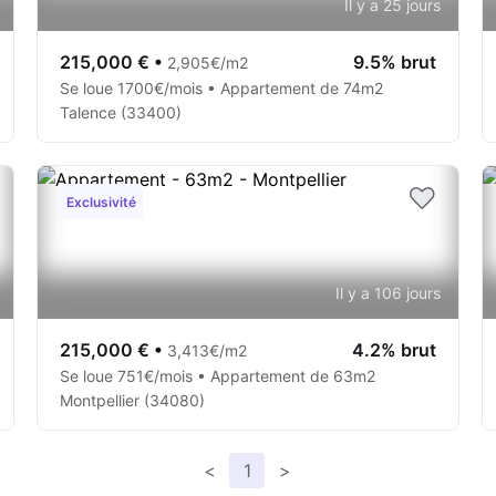
Il y a 25 jours
215,000 €
•
9.5% brut
2,905€/m2
Se loue 1700€/mois • Appartement de 74m2
Talence (33400)
Exclusivité
Il y a 106 jours
215,000 €
•
4.2% brut
3,413€/m2
Se loue 751€/mois • Appartement de 63m2
Montpellier (34080)
<
1
>