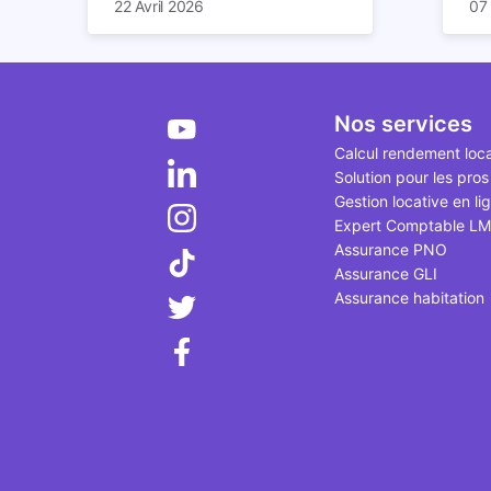
22 Avril 2026
07
imposition en optimisant votre
des
pl
fiscalité. Il existe de
red
Dep
nombreuses méthodes légales
et 
d'
pour en profiter. Retrouvez
ric
et 
toutes les explications dans
bât
bi
Nos services
notre article.
déc
Calcul rendement loca
qui
Solution pour les pros
le 
Gestion locative en li
Expert Comptable L
Assurance PNO
Assurance GLI
Assurance habitation