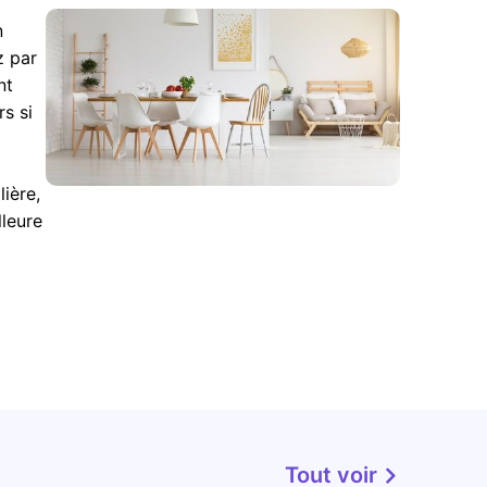
n
z par
nt
s si
ière,
lleure
Tout voir