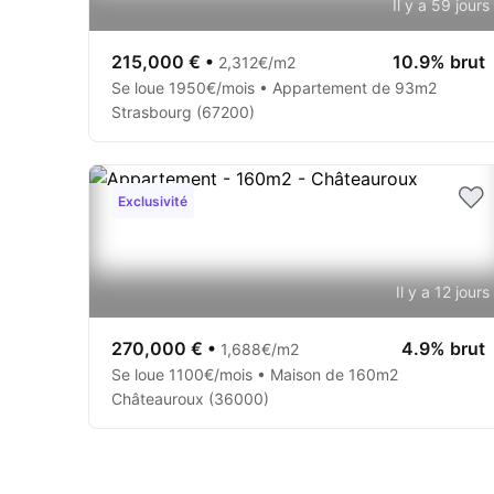
Il y a 59 jours
215,000 €
•
10.9% brut
2,312€/m2
Se loue 1950€/mois • Appartement de 93m2
Strasbourg (67200)
Exclusivité
Il y a 12 jours
270,000 €
•
4.9% brut
1,688€/m2
Se loue 1100€/mois • Maison de 160m2
Châteauroux (36000)