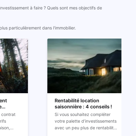
 investissement à faire ? Quels sont mes objectifs de
lus particulièrement dans l'immobilier.
ent
Rentabilité location
e
saisonnière : 4 conseils !
 contrat
Si vous souhaitez compléter
rifs
votre palette d’investissements
aison,
avec un peu plus de rentabilité,
 d’impayés
que vous ayez déjà un pied