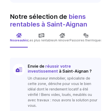
Notre sélection de
biens
rentables
à Saint-Aignan
Nouveautés
Les plus rentables
A rénover
Passoires thermiques
Immeu
Envie de
réussir votre
investissement
à Saint-Aignan ?
Un chasseur immobilier, spécialiste de
cette zone, déniche pour vous le bien
idéal dont le rendement locatif a été
vérifié ! Biens vides, loués, meublés ou
avec travaux : nous avons la solution pour
vous.