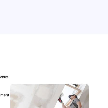
avaux
gement