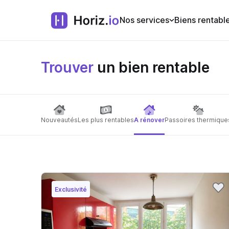
Nos services
Biens rentabl
Trouver
un bien rentable
Nouveautés
Les plus rentables
A rénover
Passoires thermique
Exclusivité