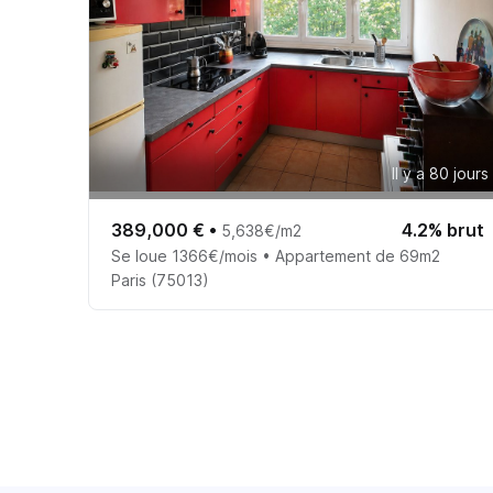
Il y a 80 jours
389,000 €
•
4.2% brut
5,638€/m2
Se loue 1366€/mois • Appartement de 69m2
Paris (75013)