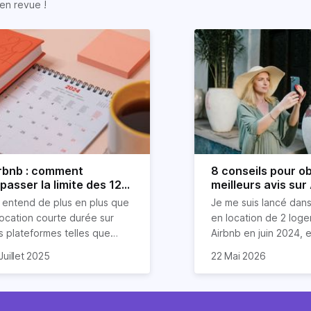
en revue !
rbnb : comment
8 conseils pour ob
passer la limite des 120
meilleurs avis sur
urs ?
 entend de plus en plus que
Je me suis lancé dans
location courte durée sur
en location de 2 log
s plateformes telles que
Airbnb en juin 2024, et
rbnb est devenue mission
compris que la clé po
Dans cet article, je v
Juillet 2025
22 Mai 2026
asi impossible. Mais chez
 vais donc explorer dans cet
d'excellents avis rés
partage mes meilleurs
riz, nous aimons tordre le
icle les stratégies (légales
un savant cocktail de
pour garantir des éva
u aux idées reçues sur
en entendu) pour louer sur
exceptionnels, une
étoiles de la part de 
mmobilier.
bnb plus de 120 jours par an
communication fluide
invités. Ces astuces 