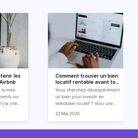
tenir les
Comment trouver un bien
 Airbnb
locatif rentable avant tout
le monde ?
 la mise
Vous cherchez désespérément
ements sur
un bien pour investir en
 j'ai vite
immobilier locatif ? Voici une
ur obtenir
ous
astuce (méconnue) pour
22 Mai 2026
ide dans
 conseils
trouver un bien
 services
luations 5
locatif rentable et avant tout le
vos
monde. Et cerise sur le gâteau :
 et des
sont issues
sans dépenser trop d’énergie