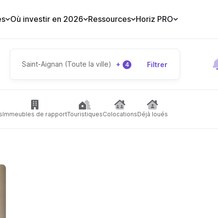
es
Où investir en 2026
Ressources
Horiz PRO
Saint-Aignan (Toute la ville)
+
Filtrer
4
s
Immeubles de rapport
Touristiques
Colocations
Déjà loués