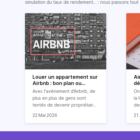
simulation du taux de rendement… : nous passons tout 
Louer un appartement sur
Ai
Airbnb : bon plan ou
dé
mauvaise idée
jo
Avec l'avènement d’Airbnb, de
On
plus en plus de gens sont
la 
tentés de devenir propriétaires
de
d’un appartement pour le louer
Ai
22 Mai 2026
21 
par la suite. On compte environ
qu
Je
25 000 à 30 000 logements à
Ho
art
Paris qui sont des meublés
co
bi
touristiques à plein temps.
l’i
Air