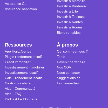
Investir à Marseille
Assurance GLI
vue. Cette 
Investir à Bordeaux
Assurance habitation
approche si
Investir à Lille
tous.
Investir à Toulouse
Investir à Nantes
Investir à Rouen
Biens rentables
Ressources
À propos
App Horiz Alertes
Qui sommes-nous ?
Plugin rendement locatif
Tarifs
Crédit immobilier
Devenir partenaire
Investissement immobilier
Nos CGV
Investissement locatif
Nous contacter
Calcul rendement locatif
Suggestions de
Gestion locataire
fonctionnalités
Aide - Communauté
Aide - FAQ
Podcast Le Plongeoir