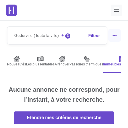
Goderville (Toute la ville)
+
Filtrer
3
Nouveautés
Les plus rentables
A rénover
Passoires thermiques
Immeubles de 
Aucune annonce ne correspond, pour
l’instant, à votre recherche.
Etendre mes critères de recherche