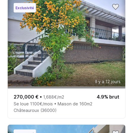
Exclusivité
Il y a 12 jours
270,000 €
•
4.9% brut
1,688€/m2
Se loue 1100€/mois • Maison de 160m2
Châteauroux (36000)