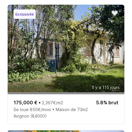
Exclusivité
Il y a 115 jours
175,000 €
•
5.8% brut
2,397€/m2
Se loue 850€/mois • Maison de 73m2
Avignon (84000)