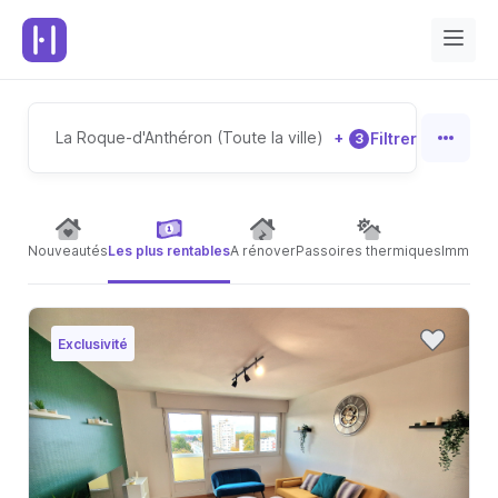
La Roque-d'Anthéron (Toute la ville)
+
Filtrer
3
Nouveautés
Les plus rentables
A rénover
Passoires thermiques
Immeubl
Exclusivité