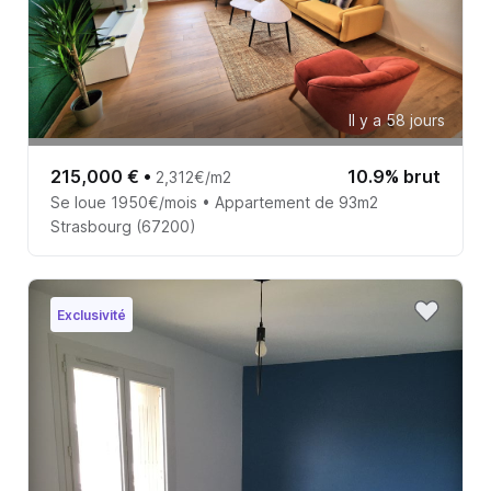
Il y a 58 jours
215,000 €
•
10.9% brut
2,312€/m2
Se loue 1950€/mois • Appartement de 93m2
Strasbourg (67200)
Exclusivité