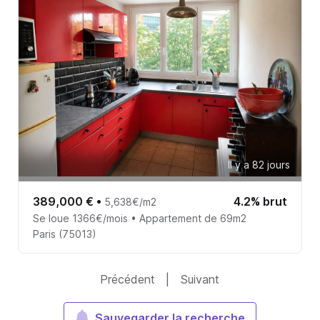
Il y a 82 jours
389,000 €
•
4.2% brut
5,638€/m2
Se loue 1366€/mois • Appartement de 69m2
Paris (75013)
Précédent
|
Suivant
Sauvegarder la recherche