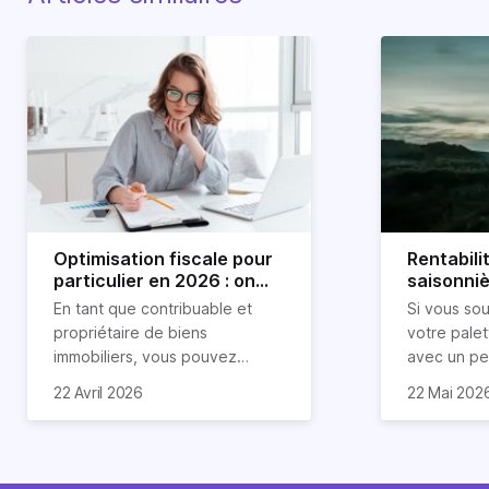
Optimisation fiscale pour
Rentabili
particulier en 2026 : on
saisonnièr
vous explique tout
En tant que contribuable et
Si vous so
propriétaire de biens
votre palet
immobiliers, vous pouvez
avec un peu
chercher à faire baisser votre
que vous a
22 Avril 2026
22 Mai 202
imposition en optimisant votre
dans l’immo
fiscalité. Il existe de
la LCD (Lo
nombreuses méthodes légales
Durée) peu
pour en profiter. Retrouvez
solution ! E