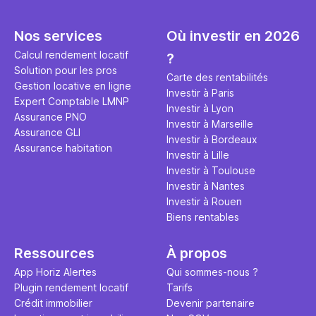
toutes les explications dans
de la locat
notre article.
potentielle
Nos services
Où investir en 2026
condition 
compte qu
Calcul rendement locatif
?
et surtout,
Solution pour les pros
Carte des rentabilités
pas tout mi
Gestion locative en ligne
Investir à Paris
nous y revi
Expert Comptable LMNP
Investir à Lyon
4 conseils
Assurance PNO
Investir à Marseille
réussir vo
Assurance GLI
Investir à Bordeaux
location Ai
Assurance habitation
Investir à Lille
Investir à Toulouse
Investir à Nantes
Investir à Rouen
Biens rentables
Ressources
À propos
App Horiz Alertes
Qui sommes-nous ?
Plugin rendement locatif
Tarifs
Crédit immobilier
Devenir partenaire