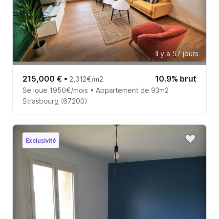
Il y a 57 jours
215,000 €
•
10.9% brut
2,312€/m2
Se loue 1950€/mois • Appartement de 93m2
Strasbourg (67200)
Exclusivité