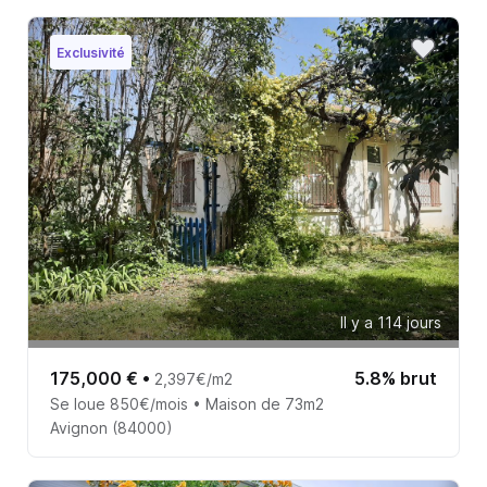
Exclusivité
Il y a 114 jours
175,000 €
•
5.8% brut
2,397€/m2
Se loue 850€/mois • Maison de 73m2
Avignon (84000)