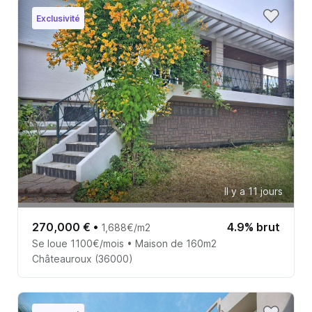
Exclusivité
Il y a 11 jours
270,000 €
•
4.9% brut
1,688€/m2
Se loue 1100€/mois • Maison de 160m2
Châteauroux (36000)