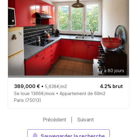
Il y a 80 jours
389,000 €
•
4.2% brut
5,638€/m2
Se loue 1366€/mois • Appartement de 69m2
Paris (75013)
Précédent
|
Suivant
Sauvegarder la recherche