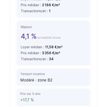
Prix médian :
2 188 €/m²
Transactions/an :
1
Maison
4,1 %
rentabilité brute
Loyer médian :
11,58 €/m²
Prix médian :
3 356 €/m²
Transactions/an :
34
Tension locative
Modéré
· zone B2
Prix sur 5 ans
+17,7 %