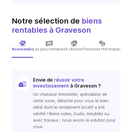
Notre sélection de
biens
rentables
à Graveson
Nouveautés
Les plus rentables
A rénover
Passoires thermiques
Immeu
Envie de
réussir votre
investissement
à Graveson ?
Un chasseur immobilier, spécialiste de
cette zone, déniche pour vous le bien
idéal dont le rendement locatif a été
vérifié ! Biens vides, loués, meublés ou
avec travaux : nous avons la solution pour
vous.