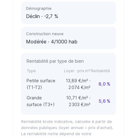
Démographie
Déclin
· -2,7 %
Construction neuve
Modérée
· 4/1000 hab
Rentabilité par type de bien
Type
Loyer · prix m²
Rentabilité
Petite surface
13,89 €/m² ·
8,0 %
(T1-T2)
2 074 €/m²
Grande
10,71 €/m² ·
5,6 %
surface (T3+)
2 303 €/m²
Rentabilité brute indicative, calculée à partir de
données publiques (loyer annuel ÷ prix d'achat).
La rentabilité nette dépend de votre