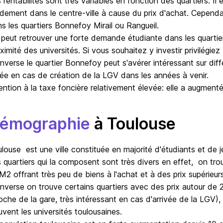
 rentabilités sont très variables en fonction des quartiers. Il 
dement dans le centre-ville à cause du prix d'achat. Cependa
s les quartiers Bonnefoy Mirail ou Rangueil. 

peut retrouver une forte demande étudiante dans les quartiers 
ximité des universités. Si vous souhaitez y investir privilégie
'inverse le quartier Bonnefoy peut s'avérer intéressant sur dif
ée en cas de création de la LGV dans les années à venir.

ention à la taxe foncière relativement élevée: elle a augment
émographie
à Toulouse
louse  est une ville constituée en majorité d'étudiants et de je
 quartiers qui la composent sont très divers en effet,  on trou
M2 offrant très peu de biens à l'achat et à des prix supérieur
'inverse on trouve certains quartiers avec des prix autour d
oche de la gare, très intéressant en cas d'arrivée de la LGV),  
uvent les universités toulousaines. 
