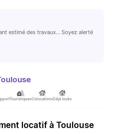
tant estimé des travaux… Soyez alerté
Toulouse
pport
Touristiques
Colocations
Déjà loués
ment locatif à Toulouse