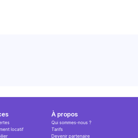
ces
À propos
ertes
Qui sommes-nous ?
ment locatif
Tarifs
lier
Devenir partenaire