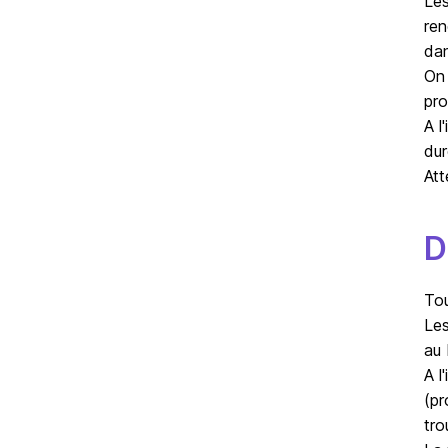
Les
ren
dan
On 
pro
A l
dur
Att
D
Tou
Les
au 
A l
(pr
tro