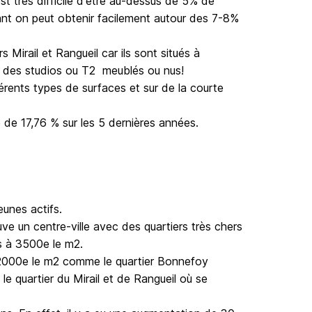
est très difficile d'être au-dessus de 5% de 
nt on peut obtenir facilement autour des 7-8% 
Mirail et Rangueil car ils sont situés à 
z  des studios ou T2  meublés ou nus! 

férents types de surfaces et sur de la courte 
é de 17,76 % sur les 5 dernières années.
unes actifs. 

ve un centre-ville avec des quartiers très chers 
s à 3500e le m2. 

e 2000e le m2 comme le quartier Bonnefoy 
le quartier du Mirail et de Rangueil où se 