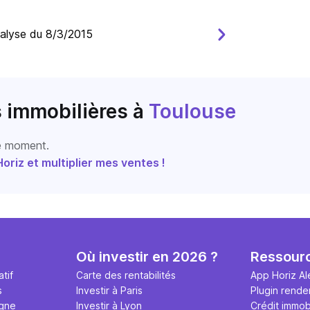
nalyse du 8/3/2015 
s immobilières
à
Toulouse
le moment.
riz et multiplier mes ventes !
Où investir en 2026 ?
Ressour
tif
Carte des rentabilités
App Horiz Al
s
Investir à Paris
Plugin rende
igne
Investir à Lyon
Crédit immobi