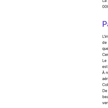
La 
000
P
L'i
de 
que
Cer
Le 
est
À n
aér
Col
De 
bea
ven