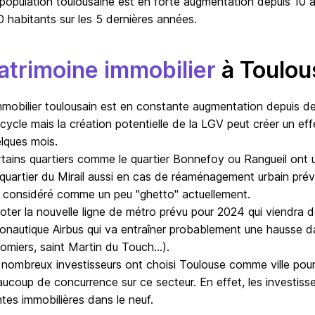
population toulousaine est en forte augmentation depuis 10 an
 habitants sur les 5 dernières années. 
atrimoine immobilier
à Toulou
mmobilier toulousain est en constante augmentation depuis des
cycle mais la création potentielle de la LGV peut créer un ef
lques mois. 

tains quartiers comme le quartier Bonnefoy ou Rangueil ont un fo
quartier du Mirail aussi en cas de réaménagement urbain prévu 
 considéré comme un peu "ghetto" actuellement. 

oter la nouvelle ligne de métro prévu pour 2024 qui viendra de
onautique Airbus qui va entraîner probablement une hausse d
omiers, saint Martin du Touch...). 

nombreux investisseurs ont choisi Toulouse comme ville pour 
ucoup de concurrence sur ce secteur. En effet, les investisse
tes immobilières dans le neuf. 