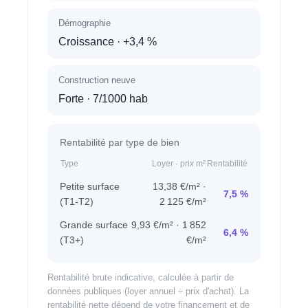
Démographie
Croissance
· +3,4 %
Construction neuve
Forte
· 7/1000 hab
Rentabilité par type de bien
Type
Loyer · prix m²
Rentabilité
Petite surface
13,38 €/m² ·
7,5 %
(T1-T2)
2 125 €/m²
Grande surface
9,93 €/m² · 1 852
6,4 %
(T3+)
€/m²
Rentabilité brute indicative, calculée à partir de
données publiques (loyer annuel ÷ prix d'achat). La
rentabilité nette dépend de votre financement et de