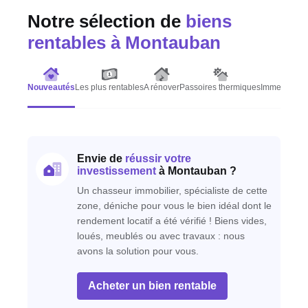
Notre sélection de
biens
rentables
à Montauban
Nouveautés
Les plus rentables
A rénover
Passoires thermiques
Immeubles d
Envie de
réussir votre
investissement
à Montauban ?
Un chasseur immobilier, spécialiste de cette
zone, déniche pour vous le bien idéal dont le
rendement locatif a été vérifié ! Biens vides,
loués, meublés ou avec travaux : nous
avons la solution pour vous.
Acheter un bien rentable