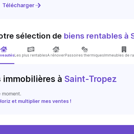
Télécharger
otre sélection de
biens rentables
à 
veautés
Les plus rentables
A rénover
Passoires thermiques
Immeubles de ra
s immobilières
à
Saint-Tropez
le moment.
riz et multiplier mes ventes !