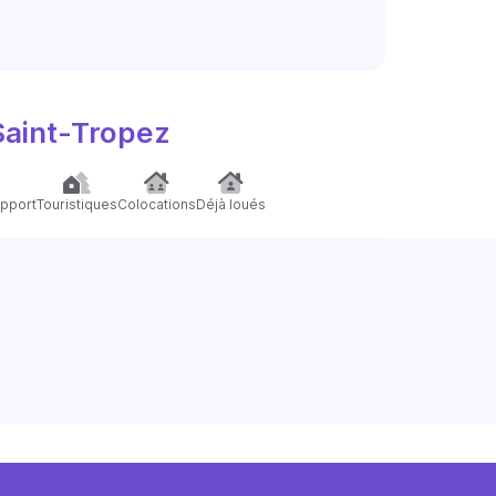
Saint-Tropez
pport
Touristiques
Colocations
Déjà loués