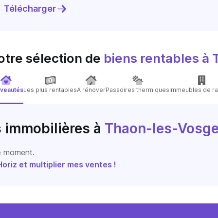
Télécharger
otre sélection de
biens rentables
à 
veautés
Les plus rentables
A rénover
Passoires thermiques
Immeubles de ra
s immobilières
à
Thaon-les-Vosg
le moment.
riz et multiplier mes ventes !