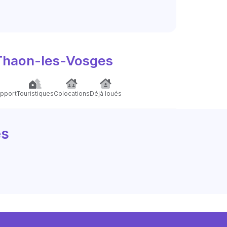
Thaon-les-Vosges
pport
Touristiques
Colocations
Déjà loués
es