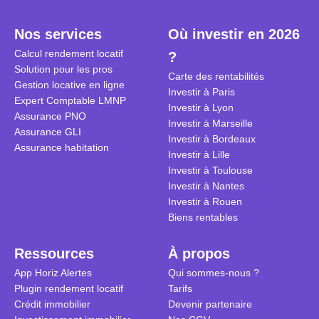
plein temps. Louer en airbnb,
plus de 120
est-ce rentable ? Quels sont les
encore ne p
Nos services
Où investir en 2026
frais à prévoir ? Les différentes
d’autres ré
Calcul rendement locatif
?
conditions à remplir ?
Investisseu
Solution pour les pros
maximiser 
Carte des rentabilités
Gestion locative en ligne
Airbnb tout
Investir à Paris
Expert Comptable LMNP
règles du je
Investir à Lyon
Assurance PNO
Investir à Marseille
Assurance GLI
Investir à Bordeaux
Assurance habitation
Investir à Lille
Investir à Toulouse
Investir à Nantes
Investir à Rouen
Biens rentables
Ressources
À propos
App Horiz Alertes
Qui sommes-nous ?
Plugin rendement locatif
Tarifs
Crédit immobilier
Devenir partenaire