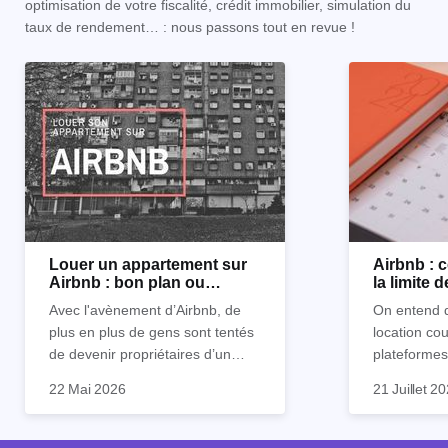
optimisation de votre fiscalité, crédit immobilier, simulation du
taux de rendement… : nous passons tout en revue !
Louer un appartement sur
Airbnb :
Airbnb : bon plan ou
la limite 
mauvaise idée
Avec l'avènement d’Airbnb, de
On entend d
plus en plus de gens sont tentés
location co
de devenir propriétaires d’un
plateformes
appartement pour le louer par la
devenue mi
22 Mai 2026
21 Juillet 2
suite. On compte environ 25 000
impossible.
Je vais don
à 30 000 logements à Paris qui
nous aimons
article les 
sont des meublés touristiques à
idées reçues
entendu) po