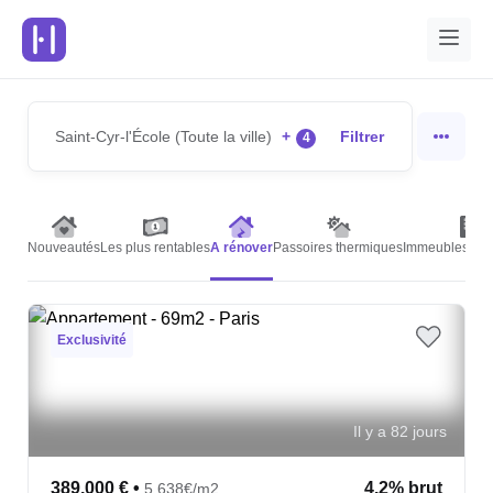
Saint-Cyr-l'École (Toute la ville)
+
Filtrer
4
Nouveautés
Les plus rentables
A rénover
Passoires thermiques
Immeubles de 
Exclusivité
Il y a 82 jours
389,000 €
•
4.2% brut
5,638€/m2