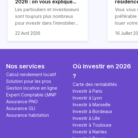
2026 : on vous explique
résidence
tout !
règle sim
Les particuliers et investisseurs
Vous vous 
révélée
sont toujours plus nombreux
préférable
pour investir dans l’immobilier
louer votr
neuf. En effet, il existe de
principale ?
Souvent, o
22 Avril 2026
16 Juillet 2
nombreux avantages à choisir
expert en 
affirmation
ce type de bien. Nous vous
une décisi
comme "loue
expliquons tout dans cet
règle simpl
l'argent par
article.
peut vous 
faut invest
seulement 
principale 
Nos services
Où investir en 2026
éviter des
avenir". Ce
Calcul rendement locatif
?
Cette vidé
est bien p
Solution pour les pros
ce secret 
études et s
Carte des rentabilités
Gestion locative en ligne
transforme
financière
Investir à Paris
Expert Comptable LMNP
traditionne
mener à de
Investir à Lyon
Assurance PNO
question.
sans jamais
Investir à Marseille
Assurance GLI
points de 
Investir à Bordeaux
Assurance habitation
propose un
Investir à Lille
et accessib
Investir à Toulouse
Investir à Nantes