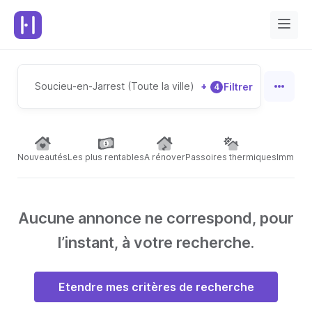
Soucieu-en-Jarrest (Toute la ville)
+
Filtrer
4
Nouveautés
Les plus rentables
A rénover
Passoires thermiques
Immeubl
Aucune annonce ne correspond, pour
l’instant, à votre recherche.
Etendre mes critères de recherche