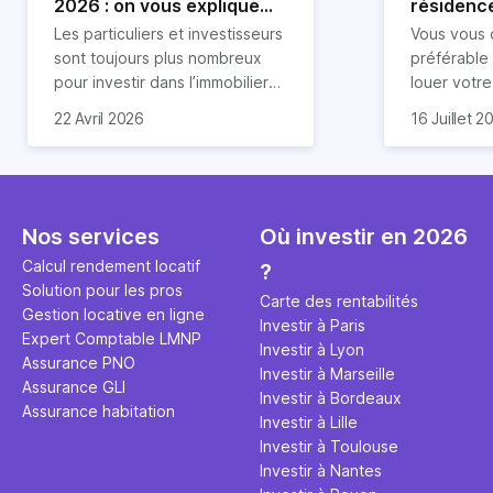
2026 : on vous explique
résidence
tout !
règle sim
Les particuliers et investisseurs
Vous vous 
révélée
sont toujours plus nombreux
préférable
pour investir dans l’immobilier
louer votr
neuf. En effet, il existe de
principale ?
Souvent, o
22 Avril 2026
16 Juillet 2
nombreux avantages à choisir
expert en 
affirmation
ce type de bien. Nous vous
une décisi
comme "loue
expliquons tout dans cet
règle simpl
l'argent par
article.
peut vous 
faut invest
seulement 
principale 
Nos services
Où investir en 2026
éviter des
avenir". Ce
Calcul rendement locatif
?
Cette vidé
est bien p
Solution pour les pros
ce secret 
études et s
Carte des rentabilités
Gestion locative en ligne
transforme
financière
Investir à Paris
Expert Comptable LMNP
traditionne
mener à de
Investir à Lyon
Assurance PNO
question.
sans jamais
Investir à Marseille
Assurance GLI
points de 
Investir à Bordeaux
Assurance habitation
propose un
Investir à Lille
et accessib
Investir à Toulouse
Investir à Nantes