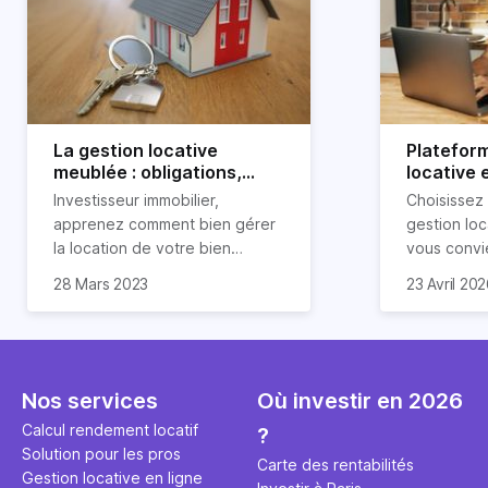
La gestion locative
Platefor
meublée : obligations,
locative 
avantages et
pourquoi 
Investisseur immobilier,
Choisissez
inconvénients
apprenez comment bien gérer
gestion loc
la location de votre bien
vous convi
immobilier meublé ! Découvrez
parfaitemen
28 Mars 2023
23 Avril 20
quelles sont vos obligations en
découvrez l
tant que propriétaire, quels
locative d’H
avantages et inconvénients
présente ce type de location.
Nos services
Où investir en 2026
Calcul rendement locatif
?
Solution pour les pros
Carte des rentabilités
Gestion locative en ligne