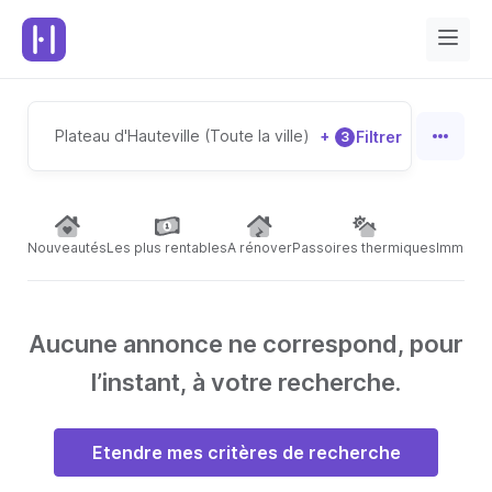
Plateau d'Hauteville (Toute la ville)
+
Filtrer
3
Nouveautés
Les plus rentables
A rénover
Passoires thermiques
Immeubl
Aucune annonce ne correspond, pour
l’instant, à votre recherche.
Etendre mes critères de recherche