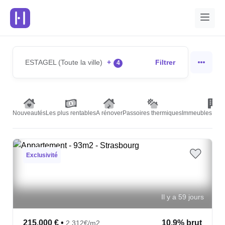
ESTAGEL (Toute la ville)
+
Filtrer
4
Nouveautés
Les plus rentables
A rénover
Passoires thermiques
Immeubles de r
Exclusivité
Il y a 59 jours
215,000 €
•
10.9% brut
2,312€/m2