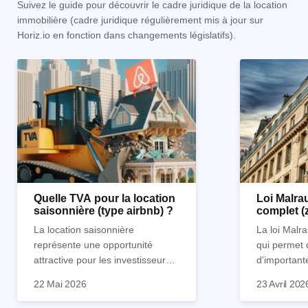
Suivez le guide pour découvrir le cadre juridique de la location
immobilière (cadre juridique régulièrement mis à jour sur
Horiz.io en fonction dans changements législatifs).
Quelle TVA pour la location
Loi Malrau
saisonnière (type airbnb) ?
complet (
condition
La location saisonnière
La loi Malra
représente une opportunité
qui permet 
attractive pour les investisseurs
d'important
souhaitant diversifier leur
d’impôts lor
22 Mai 2026
23 Avril 202
patrimoine et générer des
Et qu’a-t-on appris à la rentrée
immobilier. 
revenus complémentaires.
2024 ? Que l’assujettissement à
biens partic