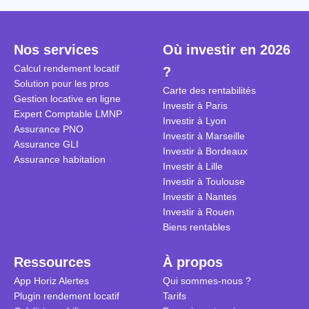
Cependant, il est crucial de
la TVA est généralisé pour les
historique d
maîtriser les aspects fiscaux,
séjours dans une location
Quels sont 
notamment la TVA, afin
saisonnière dans certaines
quelles dém
Nos services
Où investir en 2026
d'optimiser cette activité.
conditions. On fait le point dans
pour en bén
Calcul rendement locatif
?
cet article.
guide compl
Solution pour les pros
Carte des rentabilités
Gestion locative en ligne
Investir à Paris
Expert Comptable LMNP
Investir à Lyon
Assurance PNO
Investir à Marseille
Assurance GLI
Investir à Bordeaux
Assurance habitation
Investir à Lille
Investir à Toulouse
Investir à Nantes
Investir à Rouen
Biens rentables
Ressources
À propos
App Horiz Alertes
Qui sommes-nous ?
Plugin rendement locatif
Tarifs