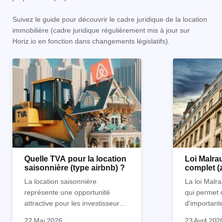
Suivez le guide pour découvrir le cadre juridique de la location
immobilière (cadre juridique régulièrement mis à jour sur
Horiz.io en fonction dans changements législatifs).
Quelle TVA pour la location
Loi Malrau
saisonnière (type airbnb) ?
complet (
condition
La location saisonnière
La loi Malra
représente une opportunité
qui permet 
attractive pour les investisseurs
d'important
souhaitant diversifier leur
d’impôts lor
22 Mai 2026
23 Avril 202