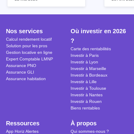
patrimoine et générer des
Et qu’a-t-on appris à la rentrée
immobilier. 
revenus complémentaires.
2024 ? Que l’assujettissement à
biens partic
Cependant, il est crucial de
la TVA est généralisé pour les
historique d
maîtriser les aspects fiscaux,
séjours dans une location
Quels sont 
notamment la TVA, afin
saisonnière dans certaines
quelles dém
Nos services
Où investir en 2026
d'optimiser cette activité.
conditions. On fait le point dans
pour en bén
Calcul rendement locatif
?
cet article.
guide compl
Solution pour les pros
Carte des rentabilités
Gestion locative en ligne
Investir à Paris
Expert Comptable LMNP
Investir à Lyon
Assurance PNO
Investir à Marseille
Assurance GLI
Investir à Bordeaux
Assurance habitation
Investir à Lille
Investir à Toulouse
Investir à Nantes
Investir à Rouen
Biens rentables
Ressources
À propos
App Horiz Alertes
Qui sommes-nous ?