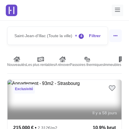
Saint-Jean-d'Illac (Toute la ville)
+
Filtrer
4
Nouveautés
Les plus rentables
A rénover
Passoires thermiques
Immeubles de r
Exclusivité
Il y a 58 jours
215,000 €
•
10.9% brut
2,312€/m2