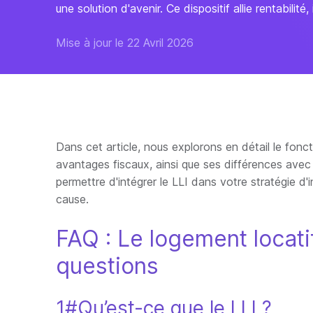
une solution d'avenir. Ce dispositif allie rentabilité,
Mise à jour le 22 Avril 2026
Dans cet article, nous explorons en détail le fonct
avantages fiscaux, ainsi que ses différences ave
permettre d'intégrer le LLI dans votre stratégie 
cause.
FAQ : Le logement locati
questions
1#Qu’est-ce que le LLI ?