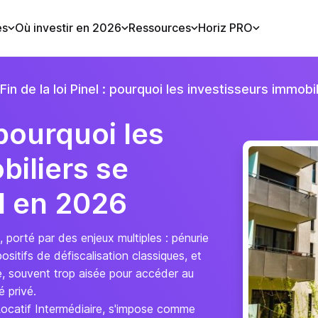
es
Où investir en 2026
Ressources
Horiz PRO
Fin de la loi Pinel : pourquoi les investisseurs immob
: pourquoi les
biliers se
LI en 2026
 porté par des enjeux multiples : pénurie
itifs de défiscalisation classiques, et
, souvent trop aisée pour accéder au
 privé.
ocatif Intermédiaire, s'impose comme