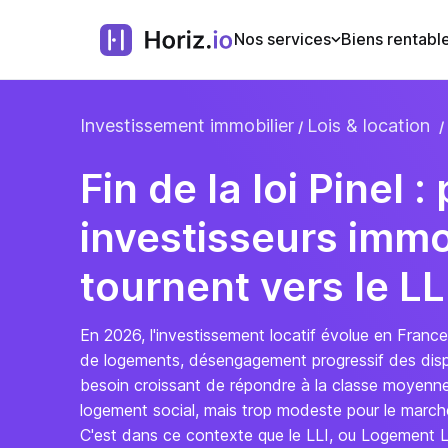
Nos services
Biens rentabl
Investissement immobilier
Lois & location
Fin de la loi Pinel 
investisseurs immo
tournent vers le L
En 2026, l'investissement locatif évolue en France,
de logements, désengagement progressif des dispos
besoin croissant de répondre à la classe moyenne
logement social, mais trop modeste pour le marché
C'est dans ce contexte que le LLI, ou Logement L