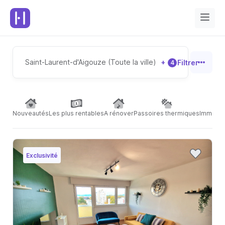
Saint-Laurent-d'Aigouze (Toute la ville)
+
Filtrer
4
Nouveautés
Les plus rentables
A rénover
Passoires thermiques
Immeubl
Exclusivité