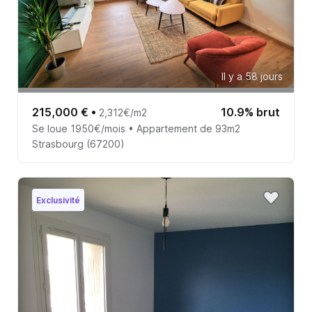
Il y a 58 jours
215,000 €
•
10.9% brut
2,312€/m2
Se loue 1950€/mois • Appartement de 93m2
Strasbourg (67200)
Exclusivité