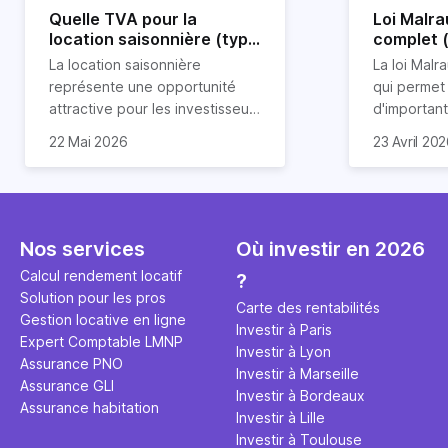
Quelle TVA pour la
Loi Malra
location saisonnière (type
complet 
airbnb) ?
condition
La location saisonnière
La loi Malra
représente une opportunité
qui permet
attractive pour les investisseurs
d'importan
souhaitant diversifier leur
d’impôts lo
22 Mai 2026
23 Avril 20
patrimoine et générer des
Et qu’a-t-on appris à la rentrée
immobilier.
revenus complémentaires.
2024 ? Que l’assujettissement à
biens partic
Cependant, il est crucial de
la TVA est généralisé pour les
dimension h
maîtriser les aspects fiscaux,
séjours dans une location
la location
notamment la TVA, afin
saisonnière dans certaines
avantages 
Nos services
Où investir en 2026
d'optimiser cette activité.
conditions. On fait le point dans
démarches 
Calcul rendement locatif
?
cet article.
bénéficier 
Solution pour les pros
complet !
Carte des rentabilités
Gestion locative en ligne
Investir à Paris
Expert Comptable LMNP
Investir à Lyon
Assurance PNO
Investir à Marseille
Assurance GLI
Investir à Bordeaux
Assurance habitation
Investir à Lille
Investir à Toulouse