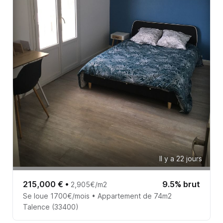
Il y a 22 jours
215,000 €
•
9.5% brut
2,905€/m2
Se loue 1700€/mois • Appartement de 74m2
Talence (33400)