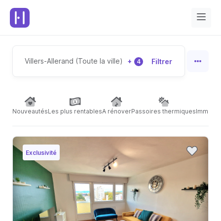
Villers-Allerand (Toute la ville)
+
Filtrer
4
Nouveautés
Les plus rentables
A rénover
Passoires thermiques
Immeubl
Exclusivité