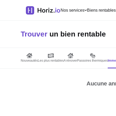
Nos services
Biens rentables
Trouver
un bien rentable
Nouveautés
Les plus rentables
A rénover
Passoires thermiques
Immeu
Aucune ann