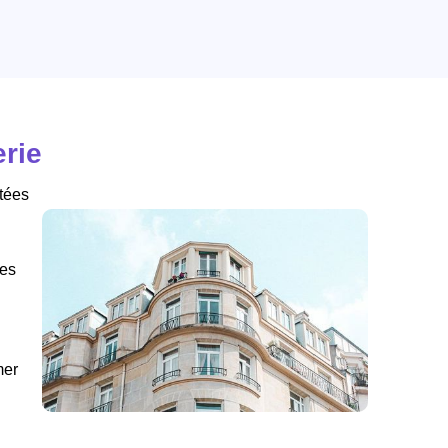
rie
tées
des
mer