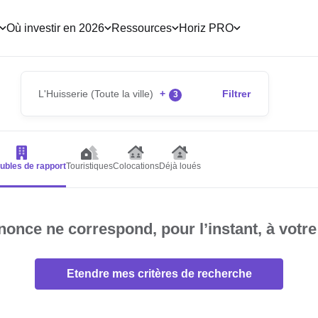
Où investir en 2026
Ressources
Horiz PRO
L'Huisserie (Toute la ville)
+
Filtrer
3
bles de rapport
Touristiques
Colocations
Déjà loués
once ne correspond, pour l’instant, à votre
Etendre mes critères de recherche