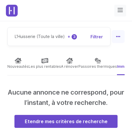
L'Huisserie (Toute la ville)
+
Filtrer
3
Nouveautés
Les plus rentables
A rénover
Passoires thermiques
Immeubl
Aucune annonce ne correspond, pour
l’instant, à votre recherche.
Etendre mes critères de recherche