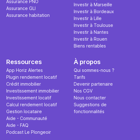
Assurance PNO
question.
sans jamais
Investir à Marseille
Assurance GLI
points de 
Investir à Bordeaux
Assurance habitation
propose un
Investir à Lille
et accessib
Investir à Toulouse
Investir à Nantes
Investir à Rouen
Biens rentables
Ressources
À propos
App Horiz Alertes
Qui sommes-nous ?
Plugin rendement locatif
Tarifs
Crédit immobilier
Devenir partenaire
Investissement immobilier
Nos CGV
Investissement locatif
Nous contacter
Calcul rendement locatif
Suggestions de
Gestion locataire
fonctionnalités
Aide - Communauté
Aide - FAQ
Podcast Le Plongeoir