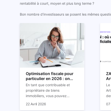
rentabilité à court, moyen et plus long terme ?
Bon nombre d'investisseurs se posent les mêmes questions
Optimisation fiscale pour
ZA
particulier en 2026 : on
Ar
vous explique tout
so
En tant que contribuable et
Le
propriétaire de biens
Art
immobiliers, vous pouvez
des
chercher à faire baisser votre
str
C'e
22 Avril 2026
07
imposition en optimisant votre
des
pl