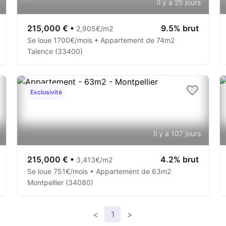
Il y a 25 jours
215,000 €
•
9.5% brut
2,905€/m2
Se loue 1700€/mois • Appartement de 74m2
Talence (33400)
Exclusivité
Il y a 107 jours
215,000 €
•
4.2% brut
3,413€/m2
Se loue 751€/mois • Appartement de 63m2
Montpellier (34080)
<
1
>