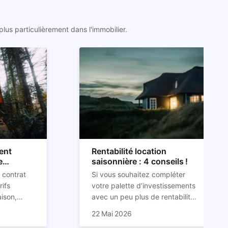
lus particulièrement dans l'immobilier.
ent
Rentabilité location
e
saisonnière : 4 conseils !
 contrat
Si vous souhaitez compléter
rifs
votre palette d’investissements
aison,
avec un peu plus de rentabilité,
 d’impayés
que vous ayez déjà un pied
22 Mai 2026
 courte
ns ce
dans l’immobilier ou non, alors la