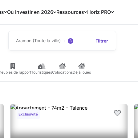
es
Où investir en 2026
Ressources
Horiz PRO
Aramon (Toute la ville)
+
Filtrer
3
eubles de rapport
Touristiques
Colocations
Déjà loués
Exclusivité