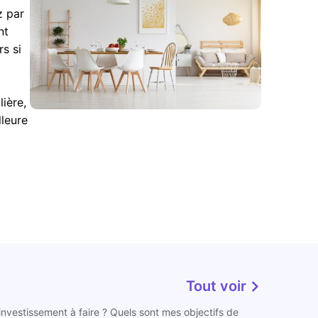
z par
nt
s si
ière,
lleure
Tout voir
 investissement à faire ? Quels sont mes objectifs de