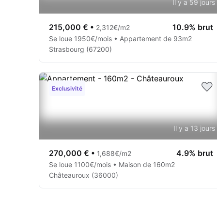
Il y a 59 jours
215,000 €
•
10.9% brut
2,312€/m2
Se loue 1950€/mois • Appartement de 93m2
Strasbourg (67200)
Exclusivité
Il y a 13 jours
270,000 €
•
4.9% brut
1,688€/m2
Se loue 1100€/mois • Maison de 160m2
Châteauroux (36000)