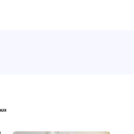
aux
n