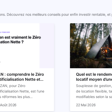
. Découvrez nos meilleurs conseils pour enfin investir rentable, et p
N : comprendre le Zéro
Quel est le rendem
tificialisation Nette et
locatif moyen d’un
n impact sur l'immobilier
location Airbnb ?
 ZAN, pour Zéro
Souplesse de gestion,
ificialisation Nette, est l'une
de location flexible, ta
 réformes les plus
modifiables selon la s
ucturantes pour l'immobilier
st aussi l'un des sujets les
réduction des risques
La rentabilité de votre
 Août 2026
22 Mai 2026
 prochaines décennies. Il
us mal documentés en ligne.
de loyers… la location
appartement sera da