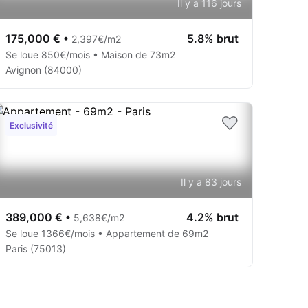
Il y a 116 jours
175,000 €
•
5.8% brut
2,397€/m2
Se loue 850€/mois • Maison de 73m2
Avignon (84000)
Exclusivité
Il y a 83 jours
389,000 €
•
4.2% brut
5,638€/m2
Se loue 1366€/mois • Appartement de 69m2
Paris (75013)