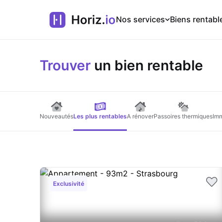
Nos services
Biens rentabl
Trouver
un bien rentable
Nouveautés
Les plus rentables
A rénover
Passoires thermiques
Imm
Exclusivité