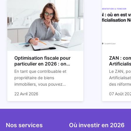
Optimisation fiscale pour
ZAN : com
particulier en 2026 : on
Artificial
vous explique tout
son impac
En tant que contribuable et
Le ZAN, po
propriétaire de biens
Artificialis
immobiliers, vous pouvez
des réforme
chercher à faire baisser votre
structurant
C'est aussi 
22 Avril 2026
07 Août 20
imposition en optimisant votre
des prochai
plus mal d
fiscalité. Il existe de
redessine l
Depuis deux
nombreuses méthodes légales
et de la con
d'assoupli
pour en profiter. Retrouvez
ricochet la
et sont lar
toutes les explications dans
bâtis.
bien que be
Nos services
Où investir en 2026
notre article.
décrivent u