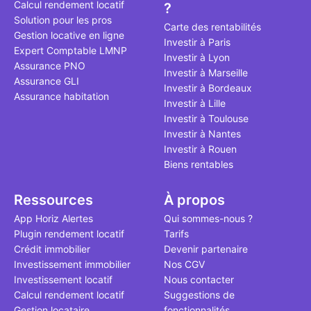
Calcul rendement locatif
?
qui, à ce jo
Solution pour les pros
le point à j
Carte des rentabilités
Gestion locative en ligne
Investir à Paris
Expert Comptable LMNP
Investir à Lyon
Assurance PNO
Investir à Marseille
Assurance GLI
Investir à Bordeaux
Assurance habitation
Investir à Lille
Investir à Toulouse
Investir à Nantes
Investir à Rouen
Biens rentables
Ressources
À propos
App Horiz Alertes
Qui sommes-nous ?
Plugin rendement locatif
Tarifs
Crédit immobilier
Devenir partenaire
Investissement immobilier
Nos CGV
Investissement locatif
Nous contacter
Calcul rendement locatif
Suggestions de
Gestion locataire
fonctionnalités