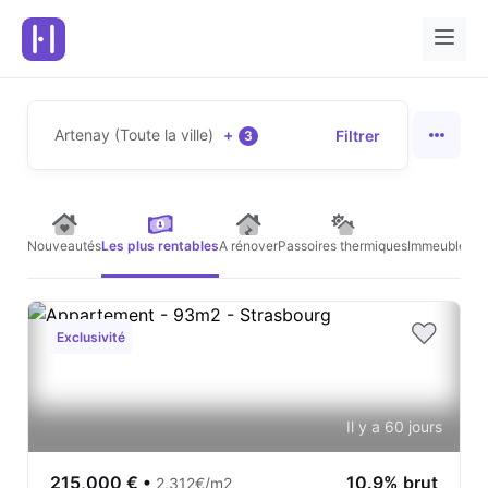
Artenay (Toute la ville)
+
Filtrer
3
Nouveautés
Les plus rentables
A rénover
Passoires thermiques
Immeubles de
Exclusivité
Il y a 60 jours
215,000 €
•
10.9% brut
2,312€/m2