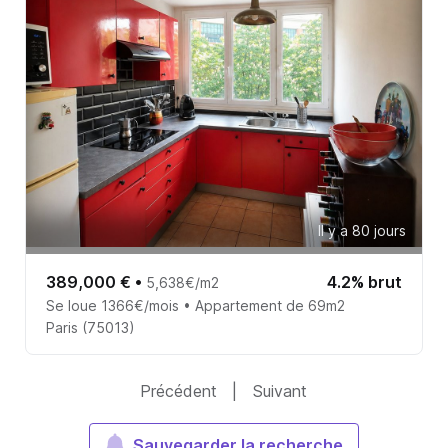
Il y a 80 jours
389,000 €
•
4.2% brut
5,638€/m2
Se loue 1366€/mois • Appartement de 69m2
Paris (75013)
Précédent
|
Suivant
Sauvegarder la recherche