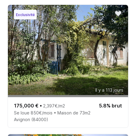
Exclusivité
Il y a 113 jours
175,000 €
•
5.8% brut
2,397€/m2
Se loue 850€/mois • Maison de 73m2
Avignon (84000)