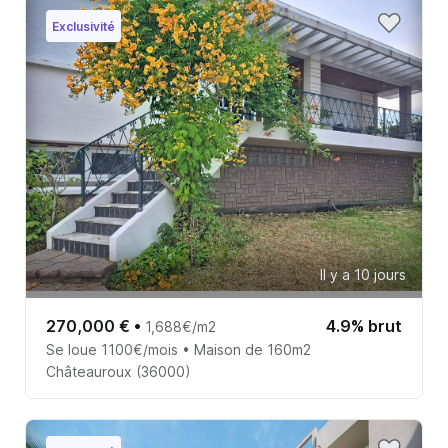
Exclusivité
Il y a 10 jours
270,000 €
•
4.9% brut
1,688€/m2
Se loue 1100€/mois • Maison de 160m2
Châteauroux (36000)