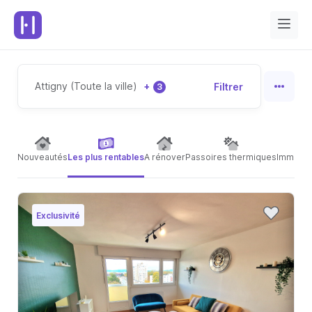
Attigny (Toute la ville)
+
Filtrer
3
Nouveautés
Les plus rentables
A rénover
Passoires thermiques
Immeubl
Exclusivité