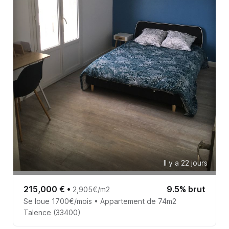
Il y a 22 jours
215,000 €
•
9.5% brut
2,905€/m2
Se loue 1700€/mois • Appartement de 74m2
Talence (33400)