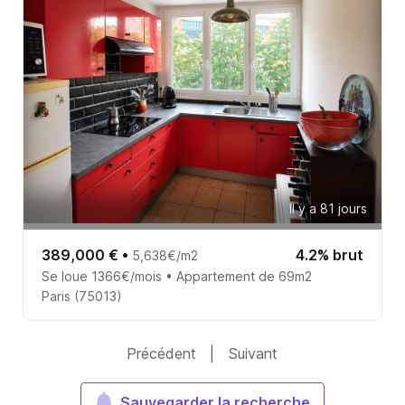
Il y a 81 jours
389,000 €
•
4.2% brut
5,638€/m2
Se loue 1366€/mois • Appartement de 69m2
Paris (75013)
Précédent
|
Suivant
Sauvegarder la recherche