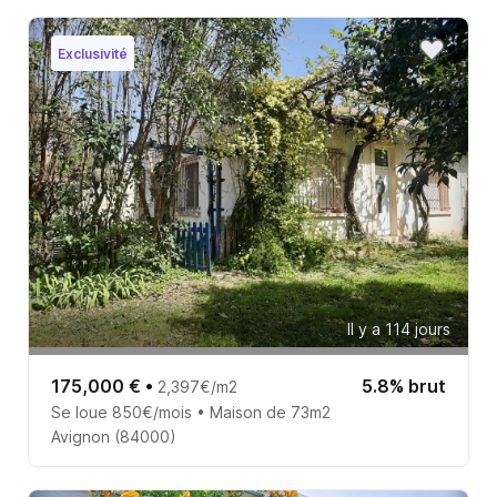
Exclusivité
Il y a 114 jours
175,000 €
•
5.8% brut
2,397€/m2
Se loue 850€/mois • Maison de 73m2
Avignon (84000)