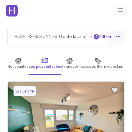
BUIS-LES-BARONNIES (Toute la ville)
+
Filtrer
3
Nouveautés
Les plus rentables
A rénover
Passoires thermiques
Immeubl
Exclusivité