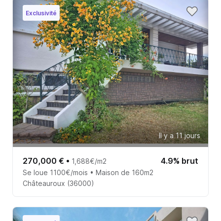
Exclusivité
Il y a 11 jours
270,000 €
•
4.9% brut
1,688€/m2
Se loue 1100€/mois • Maison de 160m2
Châteauroux (36000)