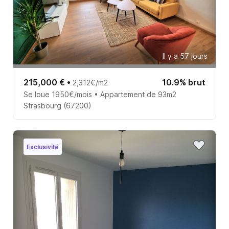
Il y a 57 jours
215,000 €
•
10.9% brut
2,312€/m2
Se loue 1950€/mois • Appartement de 93m2
Strasbourg (67200)
Exclusivité