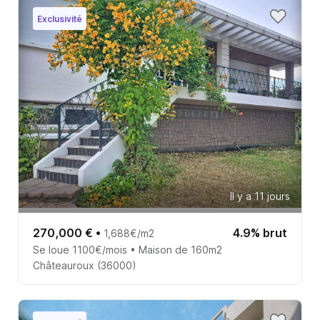
Exclusivité
Il y a 11 jours
270,000 €
•
4.9% brut
1,688€/m2
Se loue 1100€/mois • Maison de 160m2
Châteauroux (36000)