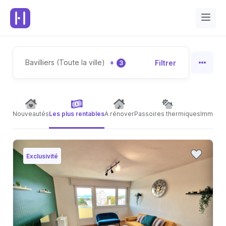
Bavilliers (Toute la ville)
+
Filtrer
3
Nouveautés
Les plus rentables
A rénover
Passoires thermiques
Immeubl
Exclusivité