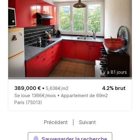
Il y a 81 jours
389,000 €
•
4.2% brut
5,638€/m2
Se loue 1366€/mois • Appartement de 69m2
Paris (75013)
Précédent
|
Suivant
Sauvegarder la recherche