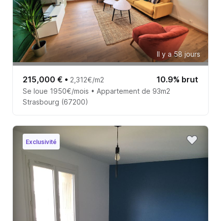
Il y a 58 jours
215,000 €
•
10.9% brut
2,312€/m2
Se loue 1950€/mois • Appartement de 93m2
Strasbourg (67200)
Exclusivité