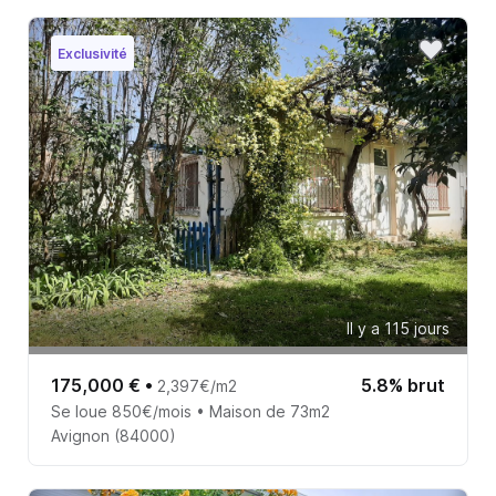
Exclusivité
Il y a 115 jours
175,000 €
•
5.8% brut
2,397€/m2
Se loue 850€/mois • Maison de 73m2
Avignon (84000)