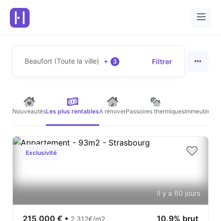
Beaufort (Toute la ville)
+
Filtrer
3
Nouveautés
Les plus rentables
A rénover
Passoires thermiques
Immeubles de
Exclusivité
Il y a 60 jours
215,000 €
•
10.9% brut
2,312€/m2