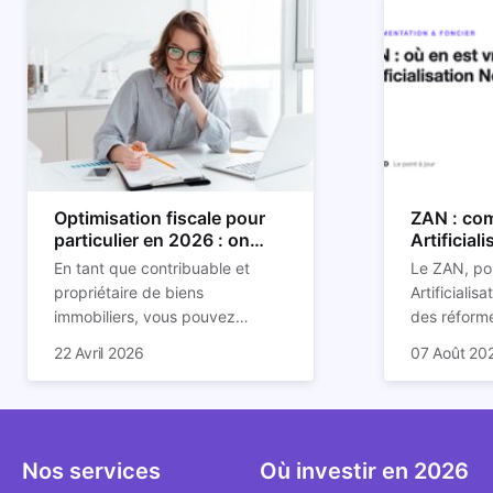
Optimisation fiscale pour
ZAN : com
particulier en 2026 : on
Artificial
vous explique tout
son impac
En tant que contribuable et
Le ZAN, po
propriétaire de biens
Artificialis
immobiliers, vous pouvez
des réforme
chercher à faire baisser votre
structurant
C'est aussi 
22 Avril 2026
07 Août 20
imposition en optimisant votre
des prochai
plus mal d
fiscalité. Il existe de
redessine l
Depuis deux
nombreuses méthodes légales
et de la con
d'assoupli
pour en profiter. Retrouvez
ricochet la
et sont lar
toutes les explications dans
bâtis.
bien que be
Nos services
Où investir en 2026
notre article.
décrivent u