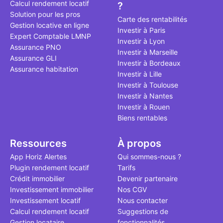
Calcul rendement locatif
?
qui, à ce jo
Solution pour les pros
le point à j
Carte des rentabilités
Gestion locative en ligne
Investir à Paris
Expert Comptable LMNP
Investir à Lyon
Assurance PNO
Investir à Marseille
Assurance GLI
Investir à Bordeaux
Assurance habitation
Investir à Lille
Investir à Toulouse
Investir à Nantes
Investir à Rouen
Biens rentables
Ressources
À propos
App Horiz Alertes
Qui sommes-nous ?
Plugin rendement locatif
Tarifs
Crédit immobilier
Devenir partenaire
Investissement immobilier
Nos CGV
Investissement locatif
Nous contacter
Calcul rendement locatif
Suggestions de
Gestion locataire
fonctionnalités