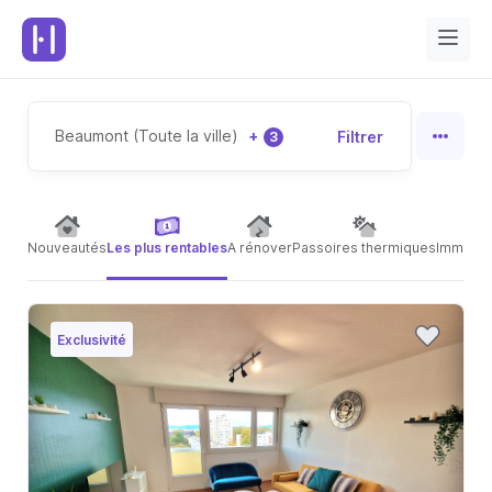
Beaumont (Toute la ville)
+
Filtrer
3
Nouveautés
Les plus rentables
A rénover
Passoires thermiques
Immeubl
Exclusivité