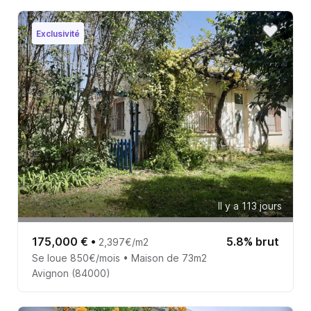
Exclusivité
Il y a 113 jours
175,000 €
•
5.8% brut
2,397€/m2
Se loue 850€/mois • Maison de 73m2
Avignon (84000)