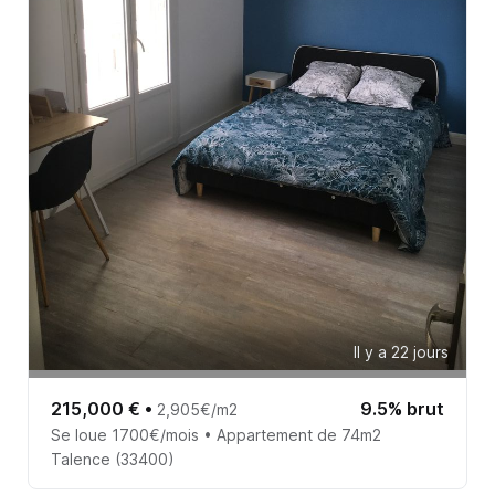
Il y a 22 jours
215,000 €
•
9.5% brut
2,905€/m2
Se loue 1700€/mois • Appartement de 74m2
Talence (33400)