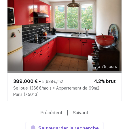
Il y a 79 jours
389,000 €
•
4.2% brut
5,638€/m2
Se loue 1366€/mois • Appartement de 69m2
Paris (75013)
Précédent
|
Suivant
Sauvegarder la recherche