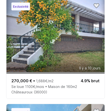
Exclusivité
Il y a 10 jours
270,000 €
•
4.9% brut
1,688€/m2
Se loue 1100€/mois • Maison de 160m2
Châteauroux (36000)