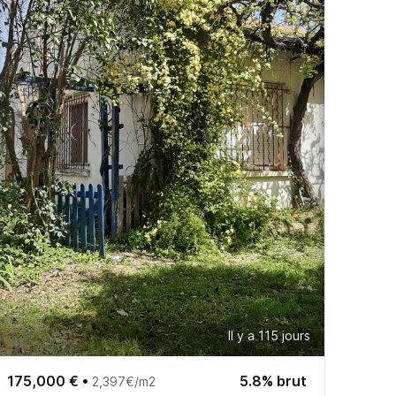
Il y a 115 jours
175,000 €
•
5.8% brut
2,397€/m2