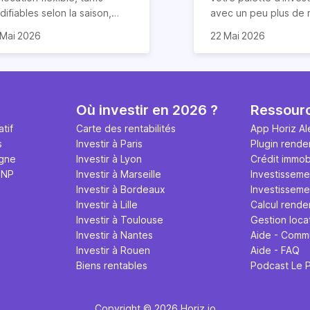
ifiables selon la saison,
avec un peu plus de r
duction des risques
rentabilité de votre
que vous ayez déjà u
 Mai 2026
22 Mai 2026
impayés de loyers… la
partement sera dans ce
dans l’immobilier ou n
cation courte durée
 2,6 fois supérieure. Le
la LCD (Location de 
mporte de nombreux
ndement locatif sur Airbnb
Durée) peut être un
ntages. Elle offre
ut cependant varier en
solution ! Eh oui, la re
alement un rendement
ction de plusieurs facteurs :
de la location saisonn
Où investir en 2026 ?
Ressour
ticulièrement attractif,
placement du logement,
potentiellement très 
tif
Carte des rentabilités
App Horiz Al
tout si vous louez votre bien
x d’occupation, frais
condition de prendre
s
Investir à Paris
Plugin rende
 Airbnb.
xploitation et qualité de
compte quelques par
igne
Investir à Lyon
Crédit immobi
tion. Les détails dans cet
et surtout, à conditi
MNP
Investir à Marseille
Investisseme
icle.
pas tout miser dessus
Investir à Bordeaux
Investissemen
nous y reviendrons. V
Investir à Lille
Calcul rende
4 conseils précieux 
Investir à Toulouse
Gestion loca
réussir votre nouveau
Investir à Nantes
Aide - Comm
location Airbnb !
Investir à Rouen
Aide - FAQ
Biens rentables
Podcast Le 
Copyright © 2026 Horiz.io