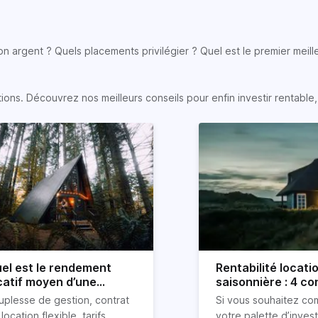
son argent ? Quels placements privilégier ? Quel est le premier meill
s. Découvrez nos meilleurs conseils pour enfin investir rentable, e
el est le rendement
Rentabilité locati
catif moyen d’une
saisonnière : 4 con
cation Airbnb ?
uplesse de gestion, contrat
Si vous souhaitez co
location flexible, tarifs
votre palette d’inves