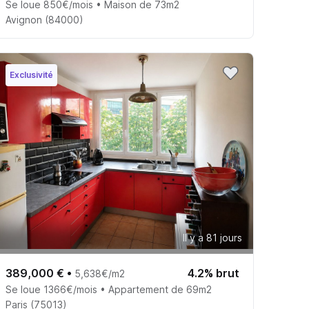
Se loue 850€/mois • Maison de 73m2
Avignon (84000)
Exclusivité
Il y a 81 jours
389,000 €
•
4.2% brut
5,638€/m2
Se loue 1366€/mois • Appartement de 69m2
Paris (75013)