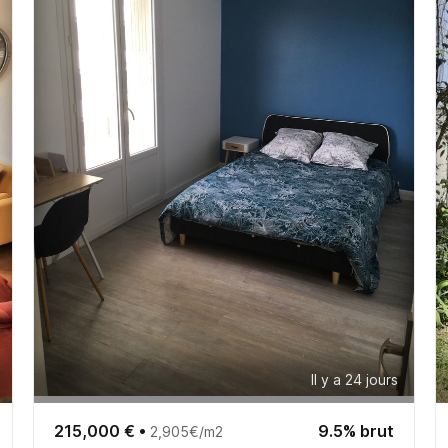
Il y a 24 jours
215,000 €
•
9.5% brut
2,905€/m2