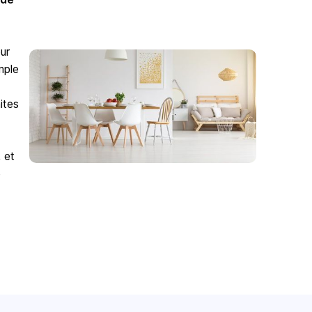
ur
mple
ites
 et
e