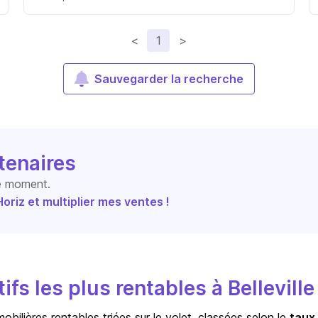
<
1
>
Sauvegarder la recherche
tenaires
le moment.
riz et multiplier mes ventes !
fs les plus rentables à Belleville
bilières rentables triées sur le volet, classées selon le
taux