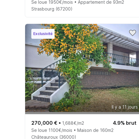
Se loue 1950€/mois • Appartement de 93m2
Strasbourg (67200)
Exclusivité
Il y a 11 jours
270,000 €
•
4.9% brut
1,688€/m2
Se loue 1100€/mois • Maison de 160m2
Châteauroux (36000)