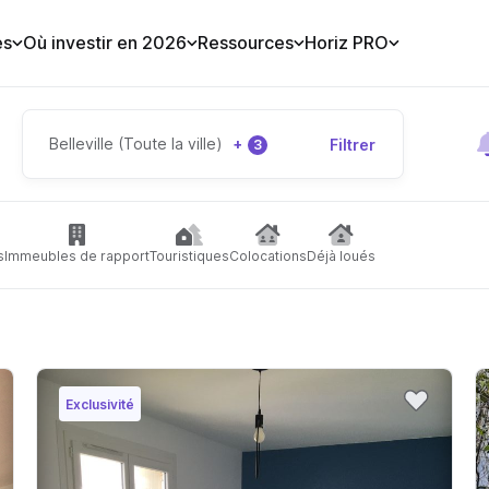
es
Où investir en 2026
Ressources
Horiz PRO
Belleville (Toute la ville)
+
Filtrer
3
s
Immeubles de rapport
Touristiques
Colocations
Déjà loués
Exclusivité