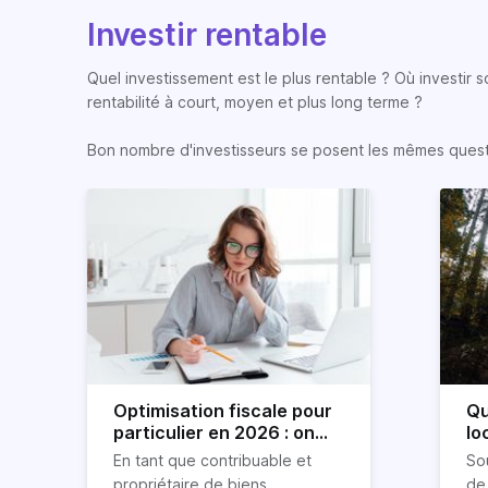
Investir rentable
Quel investissement est le plus rentable ? Où investir 
rentabilité à court, moyen et plus long terme ?
Bon nombre d'investisseurs se posent les mêmes question
Optimisation fiscale pour
Qu
particulier en 2026 : on
lo
vous explique tout
lo
En tant que contribuable et
So
propriétaire de biens
de 