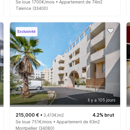
Se loue 1700€/mois • Appartement de 74m2
Talence (33400)
Exclusivité
Il y a 105 jours
215,000 €
•
4.2% brut
3,413€/m2
Se loue 751€/mois • Appartement de 63m2
Montpellier (34080)