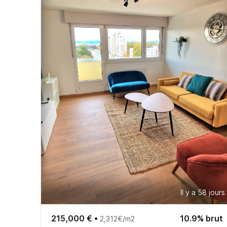
Il y a 58 jours
215,000 €
•
10.9% brut
2,312€/m2