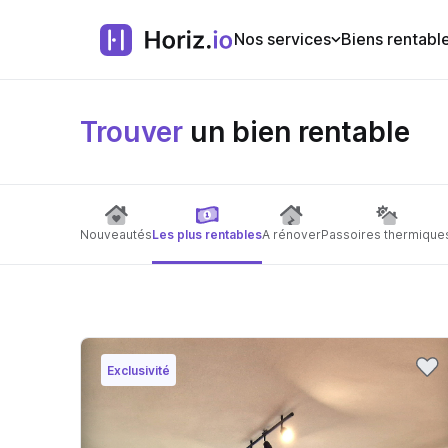
Nos services
Biens rentabl
Trouver
un bien rentable
Nouveautés
Les plus rentables
A rénover
Passoires thermique
Exclusivité