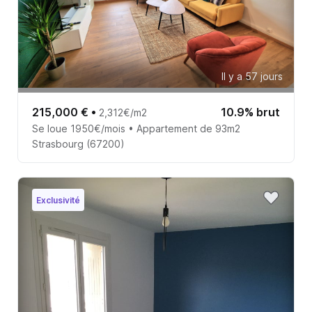
Il y a 57 jours
215,000 €
•
10.9% brut
2,312€/m2
Se loue 1950€/mois • Appartement de 93m2
Strasbourg (67200)
Exclusivité