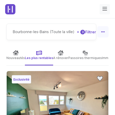
Bourbonne-les-Bains (Toute la ville)
+
Filtrer
3
Nouveautés
Les plus rentables
A rénover
Passoires thermiques
Immeubl
Exclusivité