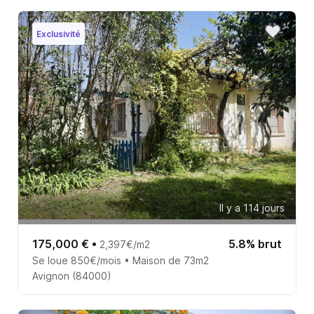
Exclusivité
Il y a 114 jours
175,000 €
•
5.8% brut
2,397€/m2
Se loue 850€/mois • Maison de 73m2
Avignon (84000)