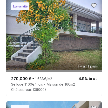
Exclusivité
Il y a 11 jours
270,000 €
•
4.9% brut
1,688€/m2
Se loue 1100€/mois • Maison de 160m2
Châteauroux (36000)