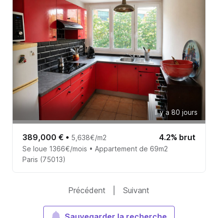
Il y a 80 jours
389,000 €
•
4.2% brut
5,638€/m2
Se loue 1366€/mois • Appartement de 69m2
Paris (75013)
Précédent
|
Suivant
Sauvegarder la recherche