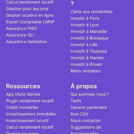
Calcul rendement locatif
?
qui, à ce jo
Solution pour les pros
le point à j
Carte des rentabilités
Gestion locative en ligne
Investir à Paris
Expert Comptable LMNP
Investir à Lyon
Assurance PNO
Investir à Marseille
Assurance GLI
Investir à Bordeaux
Assurance habitation
Investir à Lille
Investir à Toulouse
Investir à Nantes
Investir à Rouen
Biens rentables
Ressources
À propos
App Horiz Alertes
Qui sommes-nous ?
Plugin rendement locatif
Tarifs
Crédit immobilier
Devenir partenaire
Investissement immobilier
Nos CGV
Investissement locatif
Nous contacter
Calcul rendement locatif
Suggestions de
Gestion locataire
fonctionnalités