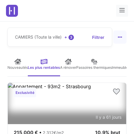
CAMIERS (Toute la ville)
+
Filtrer
3
Nouveautés
Les plus rentables
A rénover
Passoires thermiques
Immeubles de
Exclusivité
Il y a 61 jours
215,000 €
•
10.9% brut
2,312€/m2