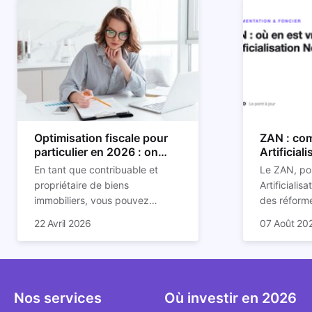
Optimisation fiscale pour
ZAN : com
particulier en 2026 : on
Artificial
vous explique tout
son impac
En tant que contribuable et
Le ZAN, po
propriétaire de biens
Artificialis
immobiliers, vous pouvez
des réforme
chercher à faire baisser votre
structurant
C'est aussi 
22 Avril 2026
07 Août 20
imposition en optimisant votre
des prochai
plus mal d
fiscalité. Il existe de
redessine l
Depuis deux
nombreuses méthodes légales
et de la con
d'assoupli
pour en profiter. Retrouvez
ricochet la
et sont lar
toutes les explications dans
bâtis.
bien que be
Nos services
Où investir en 2026
notre article.
décrivent u