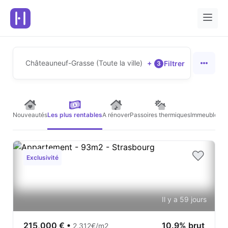
Châteauneuf-Grasse (Toute la ville)
+
Filtrer
3
Nouveautés
Les plus rentables
A rénover
Passoires thermiques
Immeubles de
Exclusivité
Il y a 59 jours
215,000 €
•
10.9% brut
2,312€/m2