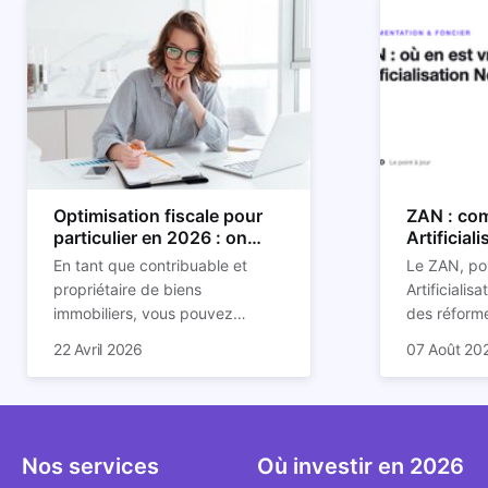
Optimisation fiscale pour
ZAN : com
particulier en 2026 : on
Artificial
vous explique tout
son impac
En tant que contribuable et
Le ZAN, po
propriétaire de biens
Artificialis
immobiliers, vous pouvez
des réforme
chercher à faire baisser votre
structurant
C'est aussi 
22 Avril 2026
07 Août 20
imposition en optimisant votre
des prochai
plus mal d
fiscalité. Il existe de
redessine l
Depuis deux
nombreuses méthodes légales
et de la con
d'assoupli
pour en profiter. Retrouvez
ricochet la
et sont lar
toutes les explications dans
bâtis.
bien que be
Nos services
Où investir en 2026
notre article.
décrivent u