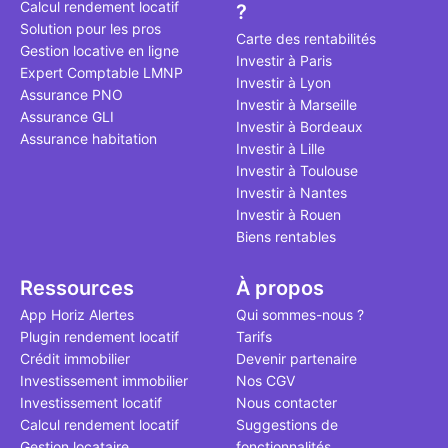
Calcul rendement locatif
?
qui, à ce jo
Solution pour les pros
le point à j
Carte des rentabilités
Gestion locative en ligne
Investir à Paris
Expert Comptable LMNP
Investir à Lyon
Assurance PNO
Investir à Marseille
Assurance GLI
Investir à Bordeaux
Assurance habitation
Investir à Lille
Investir à Toulouse
Investir à Nantes
Investir à Rouen
Biens rentables
Ressources
À propos
App Horiz Alertes
Qui sommes-nous ?
Plugin rendement locatif
Tarifs
Crédit immobilier
Devenir partenaire
Investissement immobilier
Nos CGV
Investissement locatif
Nous contacter
Calcul rendement locatif
Suggestions de
Gestion locataire
fonctionnalités