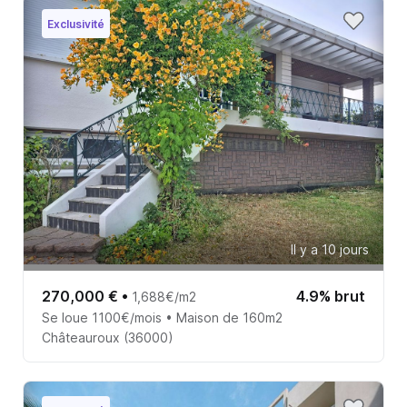
Exclusivité
Il y a 10 jours
270,000 €
•
4.9% brut
1,688€/m2
Se loue 1100€/mois • Maison de 160m2
Châteauroux (36000)