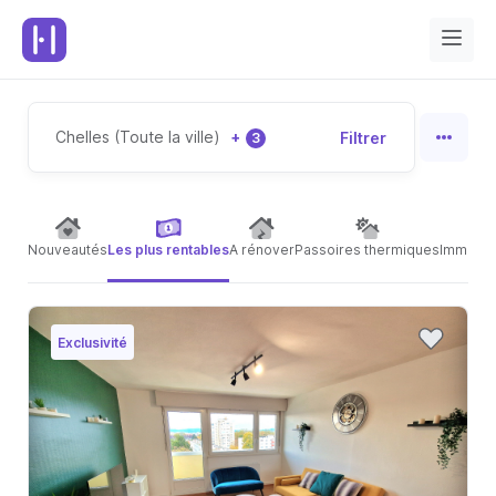
Chelles (Toute la ville)
+
Filtrer
3
Nouveautés
Les plus rentables
A rénover
Passoires thermiques
Immeubl
Exclusivité