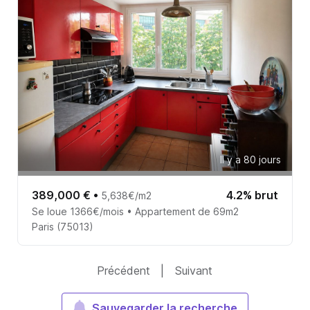
Il y a 80 jours
389,000 €
•
4.2% brut
5,638€/m2
Se loue 1366€/mois • Appartement de 69m2
Paris (75013)
Précédent
|
Suivant
Sauvegarder la recherche