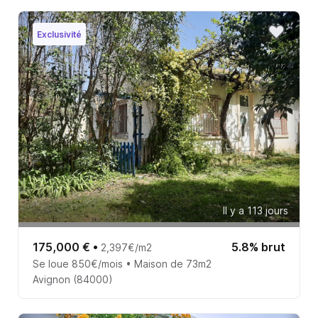
Exclusivité
Il y a 113 jours
175,000 €
•
5.8% brut
2,397€/m2
Se loue 850€/mois • Maison de 73m2
Avignon (84000)