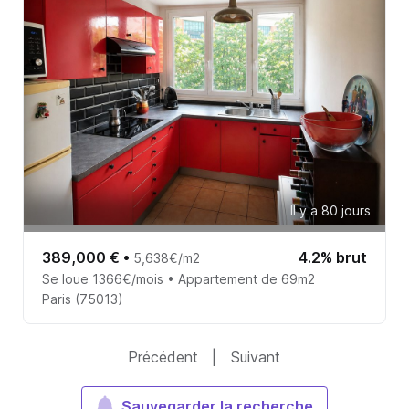
Il y a 80 jours
389,000 €
•
4.2% brut
5,638€/m2
Se loue 1366€/mois • Appartement de 69m2
Paris (75013)
Précédent
|
Suivant
Sauvegarder la recherche