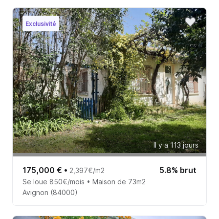
Exclusivité
Il y a 113 jours
175,000 €
•
5.8% brut
2,397€/m2
Se loue 850€/mois • Maison de 73m2
Avignon (84000)