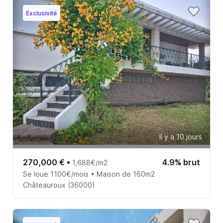
Exclusivité
Il y a 10 jours
270,000 €
•
4.9% brut
1,688€/m2
Se loue 1100€/mois • Maison de 160m2
Châteauroux (36000)