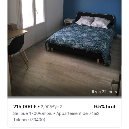
Il y a 22 jours
215,000 €
•
9.5% brut
2,905€/m2
Se loue 1700€/mois • Appartement de 74m2
Talence (33400)