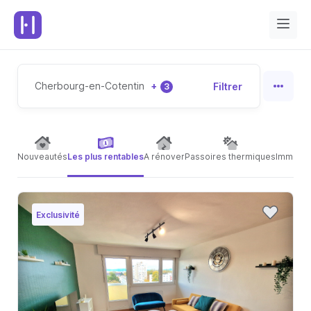
Cherbourg-en-Cotentin
+
Filtrer
3
Nouveautés
Les plus rentables
A rénover
Passoires thermiques
Immeubl
Exclusivité