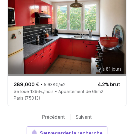
Il y a 81 jours
389,000 €
•
4.2% brut
5,638€/m2
Se loue 1366€/mois • Appartement de 69m2
Paris (75013)
Précédent
|
Suivant
Sauvegarder la recherche