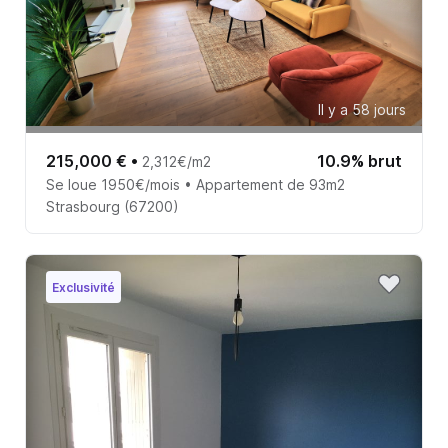
Il y a 58 jours
215,000 €
•
10.9% brut
2,312€/m2
Se loue 1950€/mois • Appartement de 93m2
Strasbourg (67200)
Exclusivité