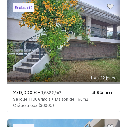
Exclusivité
Il y a 12 jours
270,000 €
•
4.9% brut
1,688€/m2
Se loue 1100€/mois • Maison de 160m2
Châteauroux (36000)