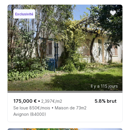
Exclusivité
Il y a 115 jours
175,000 €
•
5.8% brut
2,397€/m2
Se loue 850€/mois • Maison de 73m2
Avignon (84000)