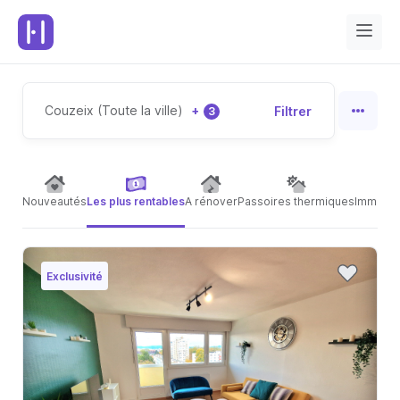
Couzeix (Toute la ville)
+
Filtrer
3
Nouveautés
Les plus rentables
A rénover
Passoires thermiques
Immeubl
Exclusivité